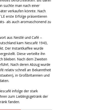
reises befürchteteten. Bis dahin
un suchte man nach einer
päter verkaufen könnte. Nach
TLE erste Erfolge präsentieren
täts- als auch aromaschonend zu
ort aus Nestlé und Café –
Deutschland kam Nescafé 1943,
kt. Der Instantkaffee wurde
gestellt. Diese verteilte ihn
ach blieben. Nach dem Zweiten
geführt. Nach deren Abzug wurde
é relativ schnell an Bekanntheit
xstaaten), in Großbritannien und
daten.
escafé infolge der stark
hren zum Lieblingsgetränk der
tränk fanden.