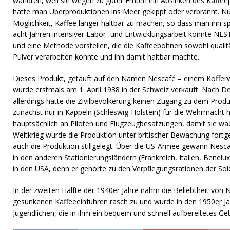
wandten, weil sie wegen zu guter Ernten ein Absinken des Kaffeep
hatte man Überproduktionen ins Meer gekippt oder verbrannt. N
Möglichkeit, Kaffee länger haltbar zu machen, so dass man ihn s
acht Jahren intensiver Labor- und Entwicklungsarbeit konnte NES
und eine Methode vorstellen, die die Kaffeebohnen sowohl quali
Pulver verarbeiten konnte und ihn damit haltbar machte.
Dieses Produkt, getauft auf den Namen Nescafé – einem Kofferw
wurde erstmals am 1. April 1938 in der Schweiz verkauft. Nach 
allerdings hatte die Zivilbevölkerung keinen Zugang zu dem Produ
zunächst nur in Kappeln (Schleswig-Holstein) für die Wehrmacht her
hauptsächlich an Piloten und Flugzeugbesatzungen, damit sie w
Weltkrieg wurde die Produktion unter britischer Bewachung fort
auch die Produktion stillgelegt. Über die US-Armee gewann Nescaf
in den anderen Stationierungsländern (Frankreich, Italien, Benelu
in den USA, denn er gehörte zu den Verpflegungsrationen der Sol
In der zweiten Hälfte der 1940er Jahre nahm die Beliebtheit von N
gesunkenen Kaffeeeinfuhren rasch zu und wurde in den 1950er Ja
Jugendlichen, die in ihm ein bequem und schnell aufbereitetes Ge