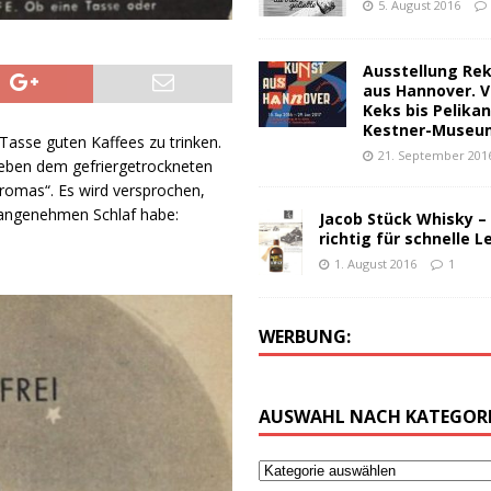
5. August 2016
Ausstellung Re
aus Hannover. V
Keks bis Pelika
Kestner-Museu
asse guten Kaffees zu trinken.
21. September 201
neben dem gefriergetrockneten
romas“. Es wird versprochen,
 angenehmen Schlaf habe:
Jacob Stück Whisky –
richtig für schnelle L
1. August 2016
1
WERBUNG:
AUSWAHL NACH KATEGORI