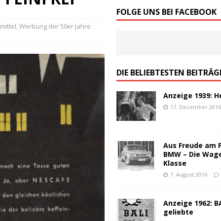
von Werbeslogans: Worauf es ankommt!
ALLGEMEIN
FOLGE UNS BEI FACEBOOK
schen Werbung – ein Top-100 Partyspiel
ALLGEMEIN
mittel
,
Werbung der 50er Jahre
DIE BELIEBTESTEN BEITRÄG
Anzeige 1939: H
17. Dezember 201
Aus Freude am 
BMW – Die Wag
Klasse
1. August 2016
Anzeige 1962: BA
geliebte