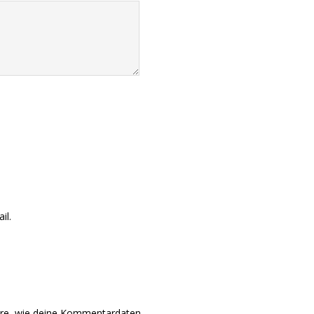
il.
hre, wie deine Kommentardaten