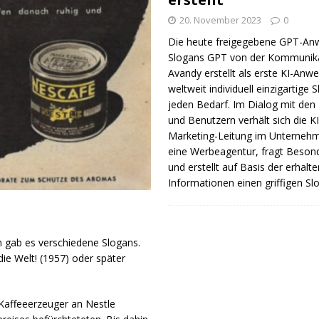
20. November 2023
0
Die heute freigegebene GPT-A
Slogans GPT von der Kommunik
Avandy erstellt als erste KI-An
weltweit individuell einzigartige 
jeden Bedarf. Im Dialog mit den
und Benutzern verhält sich die KI
Marketing-Leitung im Unterneh
eine Werbeagentur, fragt Beson
und erstellt auf Basis der erhalt
Informationen einen griffigen Sl
n gab es verschiedene Slogans.
ie Welt! (1957) oder später
 Kaffeeerzeuger an Nestle