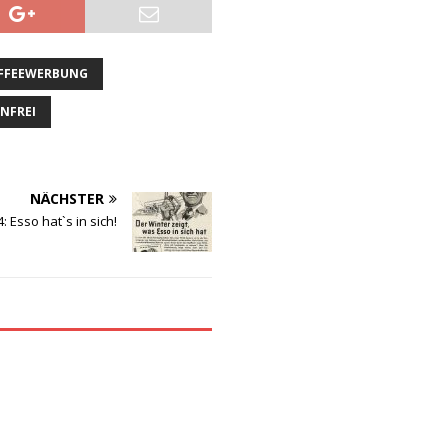
AFFEEWERBUNG
INFREI
NÄCHSTER
: Esso hat`s in sich!