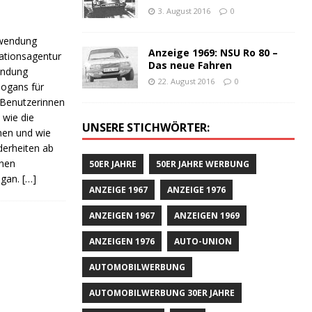
3. August 2016
0
nwendung
Anzeige 1969: NSU Ro 80 –
ationsagentur
Das neue Fahren
wendung
22. August 2016
0
Slogans für
 Benutzerinnen
 wie die
UNSERE STICHWÖRTER:
men und wie
derheiten ab
enen
50ER JAHRE
50ER JAHRE WERBUNG
ogan.
[…]
ANZEIGE 1967
ANZEIGE 1976
ANZEIGEN 1967
ANZEIGEN 1969
ANZEIGEN 1976
AUTO-UNION
AUTOMOBILWERBUNG
AUTOMOBILWERBUNG 30ER JAHRE