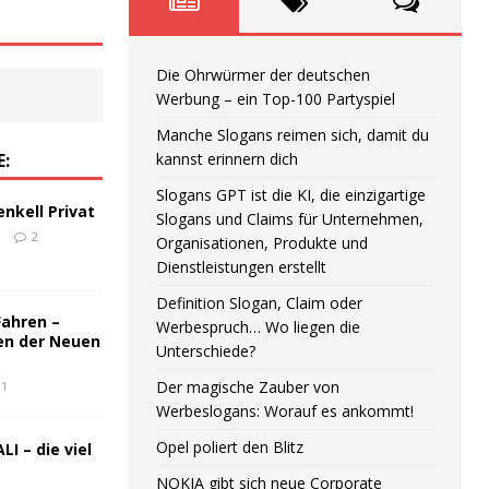
Die Ohrwürmer der deutschen
Werbung – ein Top-100 Partyspiel
Manche Slogans reimen sich, damit du
E:
kannst erinnern dich
Slogans GPT ist die KI, die einzigartige
enkell Privat
Slogans und Claims für Unternehmen,
6
2
Organisationen, Produkte und
Dienstleistungen erstellt
Definition Slogan, Claim oder
Fahren –
Werbespruch… Wo liegen die
en der Neuen
Unterschiede?
Der magische Zauber von
1
Werbeslogans: Worauf es ankommt!
Opel poliert den Blitz
LI – die viel
NOKIA gibt sich neue Corporate