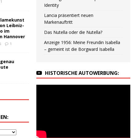
1
Identity
Lancia präsentiert neuen
klamekunst
Markenauftritt
on Leibniz-
no im
Das Nutella oder die Nutella?
m Hannover
Anzeige 1956: Meine Freundin Isabella
6
1
– gemeint ist die Borgward Isabella
 genau
eute
HISTORISCHE AUTOWERBUNG:
EN: