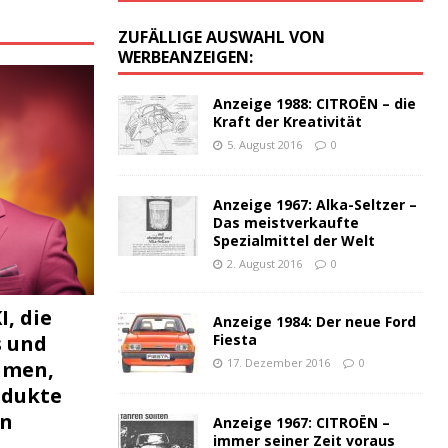
:
ZUFÄLLIGE AUSWAHL VON
WERBEANZEIGEN:
Anzeige 1988: CITROËN – die
Kraft der Kreativität
5. August 2016
0
Anzeige 1967: Alka-Seltzer –
Das meistverkaufte
Spezialmittel der Welt
2. August 2016
0
I, die
Anzeige 1984: Der neue Ford
s und
Fiesta
17. Dezember 2016
0
hmen,
odukte
en
Anzeige 1967: CITROËN –
immer seiner Zeit voraus