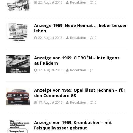
22. August 2016
Redaktion
0
Anzeige 1969: Neue Heimat … lieber besser
leben
22. August 2016
Redaktion
0
Anzeige von 1969: CITROËN – Intelligenz
auf Rädern
17. August 2016
Redaktion
0
Anzeige von 1969: Opel lässt rechnen – für
den Commodore GS
17. August 2016
Redaktion
0
Anzeige von 1969: Krombacher – mit
Felsquellwasser gebraut