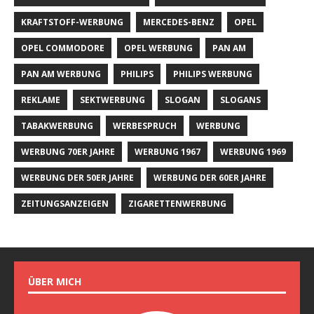
KRAFTSTOFF-WERBUNG
MERCEDES-BENZ
OPEL
OPEL COMMODORE
OPEL WERBUNG
PAN AM
PAN AM WERBUNG
PHILIPS
PHILIPS WERBUNG
REKLAME
SEKTWERBUNG
SLOGAN
SLOGANS
TABAKWERBUNG
WERBESPRUCH
WERBUNG
WERBUNG 70ER JAHRE
WERBUNG 1967
WERBUNG 1969
WERBUNG DER 50ER JAHRE
WERBUNG DER 60ER JAHRE
ZEITUNGSANZEIGEN
ZIGARETTENWERBUNG
ÜBER MICH