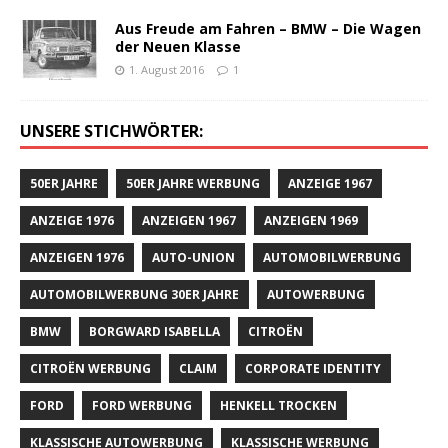
Aus Freude am Fahren – BMW – Die Wagen
der Neuen Klasse
1. August 2016
1
UNSERE STICHWÖRTER:
50ER JAHRE
50ER JAHRE WERBUNG
ANZEIGE 1967
ANZEIGE 1976
ANZEIGEN 1967
ANZEIGEN 1969
ANZEIGEN 1976
AUTO-UNION
AUTOMOBILWERBUNG
AUTOMOBILWERBUNG 30ER JAHRE
AUTOWERBUNG
BMW
BORGWARD ISABELLA
CITROËN
CITROËN WERBUNG
CLAIM
CORPORATE IDENTITY
FORD
FORD WERBUNG
HENKELL TROCKEN
KLASSISCHE AUTOWERBUNG
KLASSISCHE WERBUNG