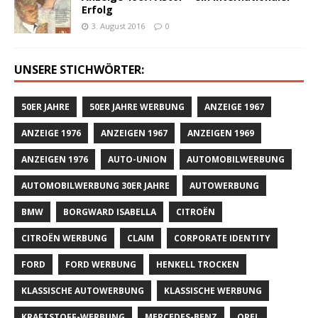
Erfolg
3. August 2016
0
UNSERE STICHWÖRTER:
50ER JAHRE
50ER JAHRE WERBUNG
ANZEIGE 1967
ANZEIGE 1976
ANZEIGEN 1967
ANZEIGEN 1969
ANZEIGEN 1976
AUTO-UNION
AUTOMOBILWERBUNG
AUTOMOBILWERBUNG 30ER JAHRE
AUTOWERBUNG
BMW
BORGWARD ISABELLA
CITROËN
CITROËN WERBUNG
CLAIM
CORPORATE IDENTITY
FORD
FORD WERBUNG
HENKELL TROCKEN
KLASSISCHE AUTOWERBUNG
KLASSISCHE WERBUNG
KRAFTSTOFF-WERBUNG
MERCEDES-BENZ
OPEL