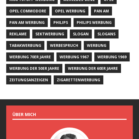
OPEL COMMODORE
OPEL WERBUNG
PAN AM
PAN AM WERBUNG
PHILIPS
PHILIPS WERBUNG
REKLAME
SEKTWERBUNG
SLOGAN
SLOGANS
TABAKWERBUNG
WERBESPRUCH
WERBUNG
WERBUNG 70ER JAHRE
WERBUNG 1967
WERBUNG 1969
WERBUNG DER 50ER JAHRE
WERBUNG DER 60ER JAHRE
ZEITUNGSANZEIGEN
ZIGARETTENWERBUNG
ÜBER MICH