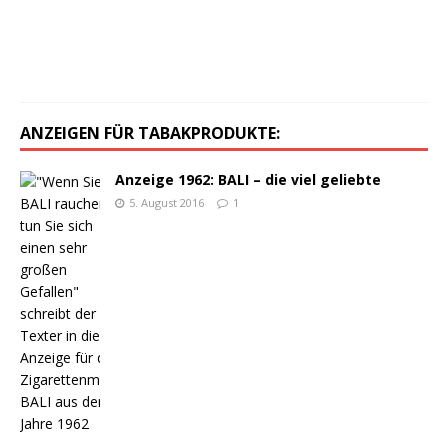
0
1
6
0
ANZEIGEN FÜR TABAKPRODUKTE:
Anzeige 1962: BALI – die viel geliebte
5. August 2016
1