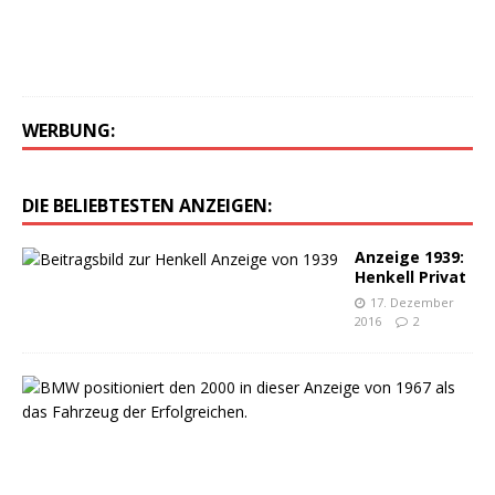
1
6
0
WERBUNG:
DIE BELIEBTESTEN ANZEIGEN:
Anzeige 1939:
Henkell Privat
17. Dezember
2016
2
A
u
s
F
r
e