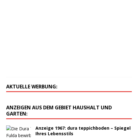
3
.
A
u
g
u
s
t
2
0
1
6
0
AKTUELLE WERBUNG:
ANZEIGEN AUS DEM GEBIET HAUSHALT UND
GARTEN:
Anzeige 1967: dura teppichboden – Spiegel
Ihres Lebensstils