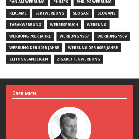
PAN AM WERBUNG
PHILIPS
PHILIPS WERBUNG
REKLAME
SEKTWERBUNG
SLOGAN
SLOGANS
TABAKWERBUNG
WERBESPRUCH
WERBUNG
WERBUNG 70ER JAHRE
WERBUNG 1967
WERBUNG 1969
WERBUNG DER 50ER JAHRE
WERBUNG DER 60ER JAHRE
ZEITUNGSANZEIGEN
ZIGARETTENWERBUNG
ÜBER MICH