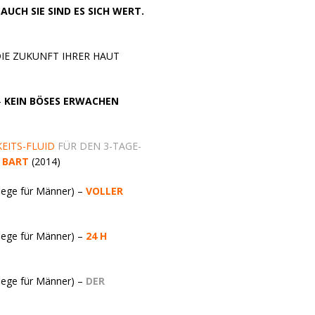
–
AUCH SIE SIND ES SICH WERT.
– DIE ZUKUNFT IHRER HAUT
–
KEIN BÖSES ERWACHEN
EITS-FLUID
FÜR DEN 3-TAGE-
 BART
(2014)
lege für Männer) –
VOLLER
lege für Männer) –
24 H
lege für Männer) –
DER