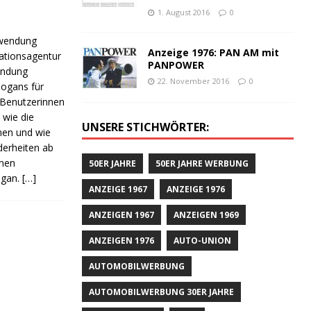
1. August 2016
0
nwendung
Anzeige 1976: PAN AM mit
ationsagentur
PANPOWER
wendung
22. November 2016
0
Slogans für
 Benutzerinnen
 wie die
UNSERE STICHWÖRTER:
men und wie
derheiten ab
enen
50ER JAHRE
50ER JAHRE WERBUNG
ogan.
[…]
ANZEIGE 1967
ANZEIGE 1976
ANZEIGEN 1967
ANZEIGEN 1969
ANZEIGEN 1976
AUTO-UNION
AUTOMOBILWERBUNG
AUTOMOBILWERBUNG 30ER JAHRE