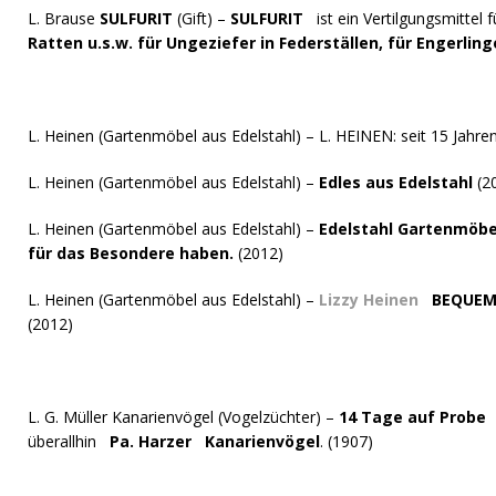
L. Brause
SULFURIT
(Gift) –
SULFURIT
ist ein Vertilgungsmittel 
Ratten u.s.w. für Ungeziefer in Federställen, für Engerlin
L. Heinen (Gartenmöbel aus Edelstahl) – L. HEINEN: seit 15 Jah
L. Heinen (Gartenmöbel aus Edelstahl) –
Edles aus Edelstahl
(2
L. Heinen (Gartenmöbel aus Edelstahl) –
Edelstahl Gartenmöbel
für das Besondere haben.
(2012)
L. Heinen (Gartenmöbel aus Edelstahl) –
Lizzy Heinen
BEQUEM 
(2012)
L. G. Müller Kanarienvögel (Vogelzüchter) –
14 Tage auf Probe
v
überallhin
Pa. Harzer Kanarienvögel
. (1907)