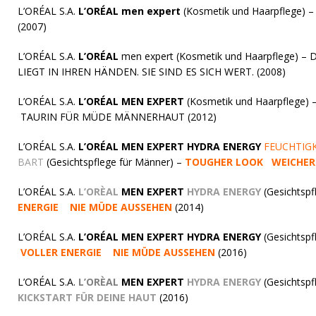
L’ORÉAL S.A.
L’ORÉAL
men expert
(Kosmetik und Haarpflege) 
(2007)
L’ORÉAL S.A.
L’ORÉAL
men expert (Kosmetik und Haarpflege) 
LIEGT IN IHREN HÄNDEN. SIE SIND ES SICH WERT. (2008)
L’ORÉAL S.A.
L’ORÉAL MEN EXPERT
(Kosmetik und Haarpflege) 
TAURIN FÜR MÜDE MÄNNERHAUT (2012)
L’ORÉAL S.A.
L’ORÉAL MEN EXPERT
HYDRA ENERGY
FEUCHTIGK
BART
(Gesichtspflege für Männer) –
TOUGHER LOOK WEICHER
L’ORÉAL S.A.
L’ORÈAL
MEN EXPERT
HYDRA ENERGY
(Gesichtspf
ENERGIE NIE MÜDE AUSSEHEN
(2014)
L’ORÉAL S.A.
L’ORÉAL MEN EXPERT
HYDRA ENERGY
(Gesichtspf
VOLLER ENERGIE NIE MÜDE AUSSEHEN
(2016)
L’ORÉAL S.A.
L’ORÈAL
MEN EXPERT
HYDRA ENERGY
(Gesichtspf
KICKSTART FÜR DEINE HAUT
(2016)