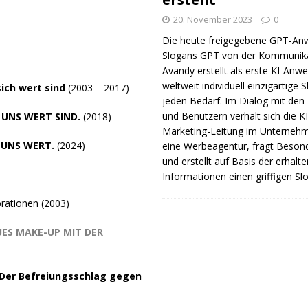
20. November 2023
0
Die heute freigegebene GPT-A
Slogans GPT von der Kommunik
Avandy erstellt als erste KI-An
weltweit individuell einzigartige 
sich wert sind
(2003 – 2017)
jeden Bedarf. Im Dialog mit den
und Benutzern verhält sich die KI
 UNS WERT SIND.
(2018)
Marketing-Leitung im Unterneh
 UNS WERT.
(2024)
eine Werbeagentur, fragt Beson
und erstellt auf Basis der erhalt
Informationen einen griffigen Sl
orationen (2003)
UES MAKE-UP MIT DER
Der Befreiungsschlag gegen