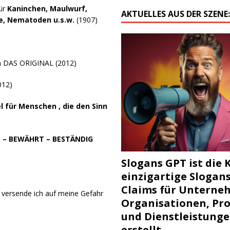
für
Kaninchen, Maulwurf,
AKTUELLES AUS DER SZENE
ge, Nematoden u.s.w.
(1907)
ren DAS ORIGINAL (2012)
012)
 für Menschen , die den Sinn
– BEWÄHRT – BESTÄNDIG
Slogans GPT ist die K
einzigartige Slogan
Claims für Unterne
ersende ich auf meine Gefahr
Organisationen, Pr
und Dienstleistung
erstellt