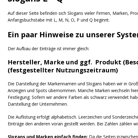
[ 14. September 2023 ]
Der magische Zauber 
Auf dieser Seite befinden sich Slogans vieler Firmen, Marken, Pr
[ 1. November 2025 ]
Die Ohrwürmer der deut
Anfangsbuchstabe mit L, M, N, O, P und Q beginnt.
Ein paar Hinweise zu unserer Syste
Der Aufbau der Einträge ist immer gleich:
Hersteller, Marke und ggf. Produkt (Bes
(festgestellter Nutzungszeitraum)
Die Darstellung der Markennamen und Slogans haben wir in Groß
Anzeigen und Spots übernommen. Manche Marken wechseln hier, 
Festlegung. Sofern wir andere Farben als schwarz verwendet habe
Darstellung der Unternehmen.
Die Auflistung erfolgt alphabetisch. Leerzeichen und Sonderzeich
Einträge den anderen voran gestellt werden. Bei Zahlen zählen wi
Slogans und Marken einfach finden:
Da die Seiten inzwischen