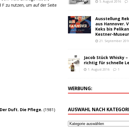
5. August 2016
d F zu nutzen, um auf der Seite
Ausstellung Re
aus Hannover. V
Keks bis Pelika
Kestner-Museu
21. September 201
Jacob Stück Whisky –
richtig für schnelle L
1. August 2016
1
WERBUNG:
AUSWAHL NACH KATEGORI
Der Duft. Die Pflege.
(1981)