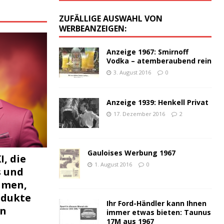
:
ZUFÄLLIGE AUSWAHL VON
WERBEANZEIGEN:
Anzeige 1967: Smirnoff
Vodka – atemberaubend rein
3. August 2016
0
Anzeige 1939: Henkell Privat
17. Dezember 2016
2
Gauloises Werbung 1967
I, die
1. August 2016
0
s und
hmen,
odukte
Ihr Ford-Händler kann Ihnen
en
immer etwas bieten: Taunus
17M aus 1967