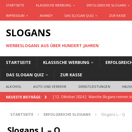
STARTSEITE
KLASSISCHE WERBUNG
ERFOLGREICHE SLOGANS
IMPRESSUM
AVANDY
DAS SLOGAN QUIZ
ZUR KASSE
SLOGANS
WERBESLOGANS AUS ÜBER HUNDERT JAHREN
STARTSEITE
KLASSISCHE WERBUNG
ERFOLGREIC
DAS SLOGAN QUIZ
ZUR KASSE
ALKOHOL
AUTO UND VERKEHR
DIENSTLEISTUNGEN
HAUS
[ 12. Oktober 2024 ]
Manche Slogans reimen si
NEUESTE BEITRÄGE:
[ 20. November 2023 ]
Slogans GPT ist die KI,
STARTSEITE
ERFOLGREICHE SLOGANS
Slogans L – Q
Produkte und Dienstleistungen erstellt
AKTU
[ 14. September 2023 ]
Definition Slogan, Cl
Slogans L – Q