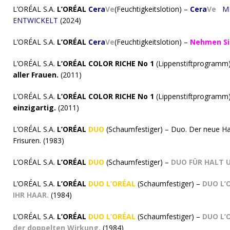
L’ORÉAL S.A.
L’ORÉAL
Cera
Ve
(Feuchtigkeitslotion) –
Cera
Ve
M
ENTWICKELT
(2024)
L’ORÉAL S.A.
L’ORÉAL
Cera
Ve
(Feuchtigkeitslotion) –
Nehmen Sie
L’ORÉAL S.A.
L’ORÉAL COLOR RICHE No 1
(Lippenstiftprogramm
aller Frauen.
(2011)
L’ORÉAL S.A.
L’ORÉAL COLOR RICHE No 1
(Lippenstiftprogramm
einzigartig.
(2011)
L’ORÉAL S.A.
L’ORÉAL
DUO
(Schaumfestiger) – Duo. Der neue Ha
Frisuren. (1983)
L’ORÉAL S.A.
L’ORÉAL
DUO
(Schaumfestiger) –
DUO FÜR HALT 
L’ORÉAL S.A.
L’ORÉAL
DUO L’ORÉAL
(Schaumfestiger) –
DUO L’
IHR HAAR.
(1984)
L’ORÉAL S.A.
L’ORÉAL
DUO L’ORÉAL
(Schaumfestiger) –
DUO L’
der doppelten Wirkung.
(1984)