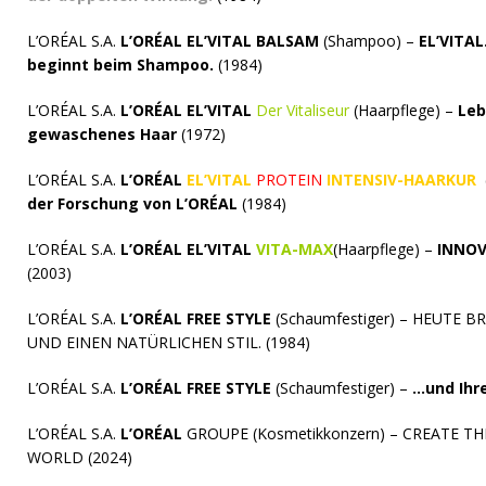
L’ORÉAL S.A.
L’ORÉAL EL’VITAL BALSAM
(Shampoo) –
EL’VITA
beginnt beim Shampoo.
(1984)
L’ORÉAL S.A.
L’ORÉAL EL’VITAL
Der Vitaliseur
(Haarpflege) –
Leb
gewaschenes Haar
(1972)
L’ORÉAL S.A.
L’ORÉAL
EL’VITAL
PROTEIN
INTENSIV-HAARKUR
(
der Forschung von L’ORÉAL
(1984)
L’ORÉAL S.A.
L’ORÉAL EL’VITAL
VITA-MAX
(Haarpflege) –
INNOV
(2003)
L’ORÉAL S.A.
L’ORÉAL FREE STYLE
(Schaumfestiger) – HEUTE 
UND EINEN NATÜRLICHEN STIL. (1984)
L’ORÉAL S.A.
L’ORÉAL FREE STYLE
(Schaumfestiger) –
…und Ihre
L’ORÉAL S.A.
L’ORÉAL
GROUPE (Kosmetikkonzern) – CREATE T
WORLD (2024)