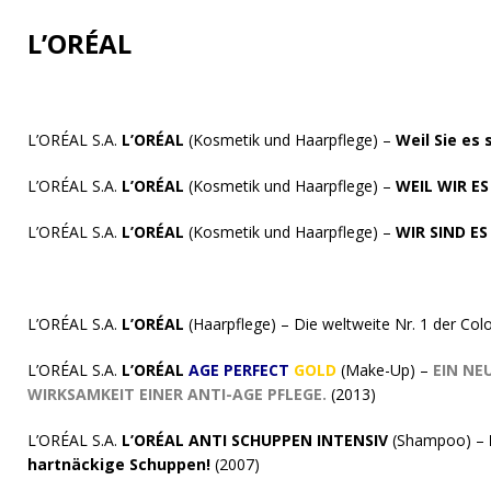
L’ORÉAL
L’ORÉAL S.A.
L’ORÉAL
(Kosmetik und Haarpflege) –
Weil Sie es 
L’ORÉAL S.A.
L’ORÉAL
(Kosmetik und Haarpflege) –
WEIL WIR ES
L’ORÉAL S.A.
L’ORÉAL
(Kosmetik und Haarpflege) –
WIR SIND ES
L’ORÉAL S.A.
L’ORÉAL
(Haarpflege) – Die weltweite Nr. 1 der Col
L’ORÉAL S.A.
L’ORÉAL
AGE PERFECT
GOLD
(Make-Up) –
EIN NE
WIRKSAMKEIT EINER ANTI-AGE PFLEGE.
(2013)
L’ORÉAL S.A.
L’ORÉAL ANTI SCHUPPEN INTENSIV
(Shampoo) –
hartnäckige Schuppen!
(2007)