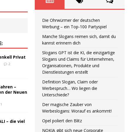
Die Ohrwürmer der deutschen
Werbung – ein Top-100 Partyspiel
Manche Slogans reimen sich, damit du
E:
kannst erinnern dich
Slogans GPT ist die KI, die einzigartige
enkell Privat
Slogans und Claims für Unternehmen,
6
2
Organisationen, Produkte und
Dienstleistungen erstellt
Definition Slogan, Claim oder
Fahren –
Werbespruch… Wo liegen die
en der Neuen
Unterschiede?
Der magische Zauber von
1
Werbeslogans: Worauf es ankommt!
Opel poliert den Blitz
LI – die viel
NOKIA gibt sich neue Corporate