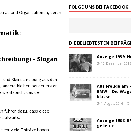
von Werbeslogans: Worauf es ankommt!
ALLGEMEIN
FOLGE UNS BEI FACEBOOK
odukte und Organisationen, deren
schen Werbung – ein Top-100 Partyspiel
ALLGEMEIN
matik:
DIE BELIEBTESTEN BEITRÄG
Anzeige 1939: H
chreibung) – Slogan
17. Dezember 201
- und Kleinschreibung aus den
andere bleiben bei der ersten
Aus Freude am 
BMW – Die Wag
n, entspricht das der
Klasse
1. August 2016
en führen dazu, dass diese
r aufwärts.
Anzeige 1962: BA
geliebte
 sehr viele Einträge haben,