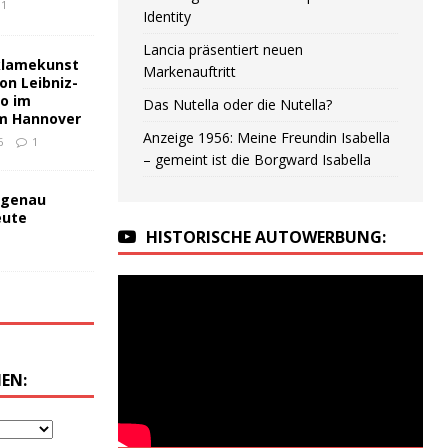
1
Identity
Lancia präsentiert neuen
klamekunst
Markenauftritt
on Leibniz-
no im
Das Nutella oder die Nutella?
m Hannover
Anzeige 1956: Meine Freundin Isabella
6
1
– gemeint ist die Borgward Isabella
 genau
eute
HISTORISCHE AUTOWERBUNG:
EN: