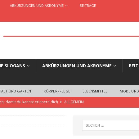
ABKÜRZUNGEN UND AKRONYME
BEITRÄGE
HE SLOGANS
ABKÜRZUNGEN UND AKRONYME
BEI
HALT UND GARTEN
KÖRPERPFLEGE
LEBENSMITTEL
MODE UND
ch, damit du kannst erinnern dich
ALLGEMEIN
 die einzigartige Slogans und Claims für Unternehmen, Organisationen,
ELLES AUS WERBUNG UND MARKETING
aim oder Werbespruch… Wo liegen die Unterschiede?
ALLGEMEIN