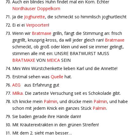
Auch ein blindes Huhn findet mal ein Korn. Echter
Nordhäuser Doppelkorn
Ja die
Joghurette
, die schmeckt so himmlisch joghurtleicht
Ei ei ei
Verpoorten
!
Wenn wir
Bratmaxe
grilln, fängt die Stimmung an: frisch
gegrillt, knusprig-kross, da will jeder gleich ran!
Bratmaxe
schmeckt, ob groß oder klein und weil sie immer gelingt,
stimmen alle mit ein: UNSRE BRATWURST MUSS
BRATMAXE
VON
MEICA
SEIN
Mini Wini Würstchenkette lieben Karl und die Annette!
Erstmal sehen was
Quelle
hat.
AEG
aus Erfahrung gut
Milka.
Die zarteste Versuchung seit es Schokolade gibt.
Ich knicke mein
Palmin
, und drücke mein
Palmin
, und habe
schon mit jedem Knick ein ganzes Stück
Palmin
.
Sie baden gerade ihre Hände darin!
Mit Kräuterextrakten in den grünen Streifen!
Mit dem 2. sieht man besser…