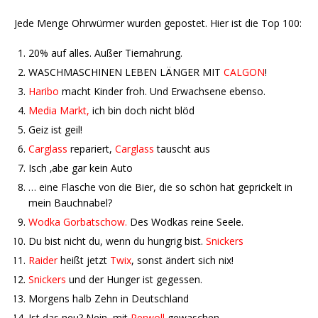
Jede Menge Ohrwürmer wurden gepostet. Hier ist die Top 100:
20% auf alles. Außer Tiernahrung.
WASCHMASCHINEN LEBEN LÄNGER MIT
CALGON
!
Haribo
macht Kinder froh. Und Erwachsene ebenso.
Media Markt,
ich bin doch nicht blöd
Geiz ist geil!
Carglass
repariert,
Carglass
tauscht aus
Isch ‚abe gar kein Auto
… eine Flasche von die Bier, die so schön hat geprickelt in
mein Bauchnabel?
Wodka Gorbatschow.
Des Wodkas reine Seele.
Du bist nicht du, wenn du hungrig bist.
Snickers
Raider
heißt jetzt
Twix
, sonst ändert sich nix!
Snickers
und der Hunger ist gegessen.
Morgens halb Zehn in Deutschland
Ist das neu? Nein, mit
Perwoll
gewaschen.