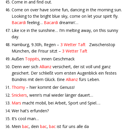
Come in and find out.
Come on over have some fun, dancing in the morning sun.
Looking to the bright blue sky, come on let your spirit fly.
Bacardi
feeling…
Bacardi
dreamin’…
Like ice in the sunshine… I’m melting away, on this sunny
day.
Hamburg, 9.30h, Regen –
3 Wetter Taft
Zwischenstop
München, die Frisur sitzt –
3 Wetter Taft
Außen
Toppits
, innen Geschmack
Denn wer sich
Allianz
versichert, der ist voll und ganz
gesichert. Der schließt vom ersten Augenblick ein festes
Bündnis mit dem Glück. Eine
Allianz
fürs Leben.
Thomy
– hier kommt der Genuss!
Snickers
, wenn’s mal wieder länger dauert…
Mars
macht mobil, bei Arbeit, Sport und Spiel….
Wer hat’s erfunden?
It’s cool man…
Mein
bac
, dein
bac
,
bac
ist für uns alle da