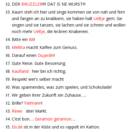
DER
BRUZZLER
!!!! DAT IS NE WURST!!!
Kaum steh ich hier und singe kommen sie von nah und fern
und fangen an zu knabbern, sie haben halt
Ueltje
gern. Sie
singen und sie tanzen, sie lachen und sie schrein und wollen
noch mehr
Ueltje
, die leckren Knaberein.
Bitte ein
Bit
!
Melitta
macht Kaffee zum Genuss.
Darauf einen
Dujardin
!
Gute Reise. Gute Besserung.
Kaufland
hier bin ich richtig.
Respekt wer’s selber macht
Was spannendes, was zum spielen, und Schokolade!
Wir geben ihrer Zukunft ein Zuhause…..
Brille?
Fielmann
!
Rewe
dein Markt.
C’est bon….
Geramon geramon
….
Eis.de
ist in der Kiste und es rappelt im Karton.