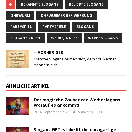
BEKANNTE SLOGANS
BELIEBTE SLOGANS
OHRWURM
OHRWÜRMER DER WERBUNG
PARTYSPIEL
PARTYSPIELE
SLOGANS
SLOGANS RATEN
WERBEJINGLES
WERBESLOGANS
VORHERIGER
Manche Slogans reimen sich, damit du kannst
erinnern dich
ÄHNLICHE ARTIKEL
Der magische Zauber von Werbeslogans:
Worauf es ankommt!
14. September 2023
Redaktion
0
Slogans GPT ist die KI, die einzigartige