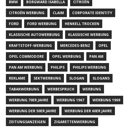
BMW
BORGWARD ISABELLA
CITROËN
CITROËN WERBUNG
CLAIM
CORPORATE IDENTITY
FORD
FORD WERBUNG
HENKELL TROCKEN
KLASSISCHE AUTOWERBUNG
KLASSISCHE WERBUNG
KRAFTSTOFF-WERBUNG
MERCEDES-BENZ
OPEL
OPEL COMMODORE
OPEL WERBUNG
PAN AM
PAN AM WERBUNG
PHILIPS
PHILIPS WERBUNG
REKLAME
SEKTWERBUNG
SLOGAN
SLOGANS
TABAKWERBUNG
WERBESPRUCH
WERBUNG
WERBUNG 70ER JAHRE
WERBUNG 1967
WERBUNG 1969
WERBUNG DER 50ER JAHRE
WERBUNG DER 60ER JAHRE
ZEITUNGSANZEIGEN
ZIGARETTENWERBUNG