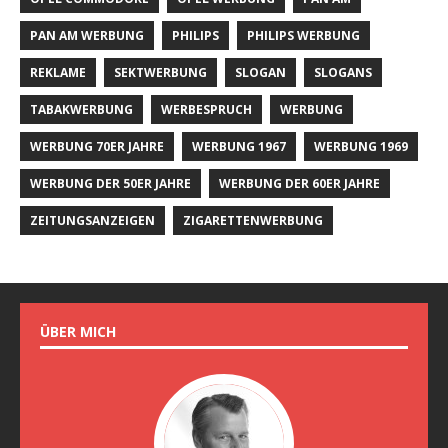
PAN AM WERBUNG
PHILIPS
PHILIPS WERBUNG
REKLAME
SEKTWERBUNG
SLOGAN
SLOGANS
TABAKWERBUNG
WERBESPRUCH
WERBUNG
WERBUNG 70ER JAHRE
WERBUNG 1967
WERBUNG 1969
WERBUNG DER 50ER JAHRE
WERBUNG DER 60ER JAHRE
ZEITUNGSANZEIGEN
ZIGARETTENWERBUNG
ÜBER MICH