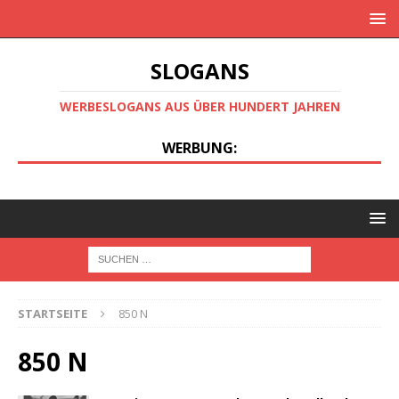
SLOGANS
WERBESLOGANS AUS ÜBER HUNDERT JAHREN
WERBUNG:
STARTSEITE
850 N
850 N