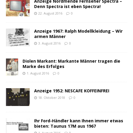
Anzeige Nordmende Fernseher Spectra –
Denn Spectra ist eben Spectra!
22. August 2016
0
Anzeige 1967: Ralph Modellkleidung – Wir
armen Männer
3. August 2016
0
Diolen Markant: Markante Männer tragen die
Marke des Erfolges
1. August 2016
0
Anzeige 1952: NESCAFE KOFFEINFREI
18. Oktober 2018
0
Ihr Ford-Händler kann Ihnen immer etwas
bieten: Taunus 17M aus 1967
1. August 2016
0