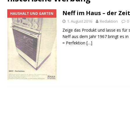
[ 14. September 2023 ]
Der magische Zauber 
Neff im Haus – der Zei
HAUSHALT UND GARTEN
[ 1. November 2025 ]
Die Ohrwürmer der deut
1. August 2016
Redaktion
0
Zeige das Produkt und lasse es für
Neff aus dem Jahr 1967 bringt es in
= Perfektion
[…]