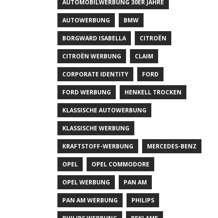
AUTOMOBILWERBUNG 30ER JAHRE
AUTOWERBUNG
BMW
BORGWARD ISABELLA
CITROËN
CITROËN WERBUNG
CLAIM
CORPORATE IDENTITY
FORD
FORD WERBUNG
HENKELL TROCKEN
KLASSISCHE AUTOWERBUNG
KLASSISCHE WERBUNG
KRAFTSTOFF-WERBUNG
MERCEDES-BENZ
OPEL
OPEL COMMODORE
OPEL WERBUNG
PAN AM
PAN AM WERBUNG
PHILIPS