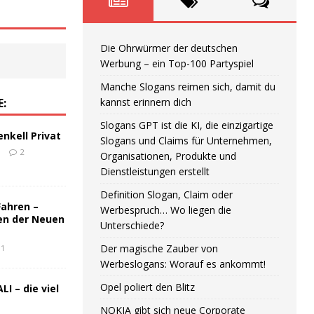
Die Ohrwürmer der deutschen
Werbung – ein Top-100 Partyspiel
Manche Slogans reimen sich, damit du
E:
kannst erinnern dich
Slogans GPT ist die KI, die einzigartige
enkell Privat
Slogans und Claims für Unternehmen,
6
2
Organisationen, Produkte und
Dienstleistungen erstellt
Definition Slogan, Claim oder
Fahren –
Werbespruch… Wo liegen die
en der Neuen
Unterschiede?
Der magische Zauber von
1
Werbeslogans: Worauf es ankommt!
Opel poliert den Blitz
LI – die viel
NOKIA gibt sich neue Corporate