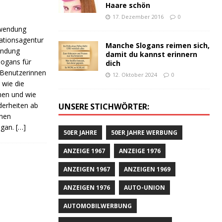
Haare schön
17. Dezember 2016
0
nwendung
ationsagentur
Manche Slogans reimen sich,
wendung
damit du kannst erinnern
Slogans für
dich
 Benutzerinnen
12. Oktober 2024
0
 wie die
men und wie
derheiten ab
UNSERE STICHWÖRTER:
enen
ogan.
[…]
50ER JAHRE
50ER JAHRE WERBUNG
ANZEIGE 1967
ANZEIGE 1976
ANZEIGEN 1967
ANZEIGEN 1969
ANZEIGEN 1976
AUTO-UNION
AUTOMOBILWERBUNG