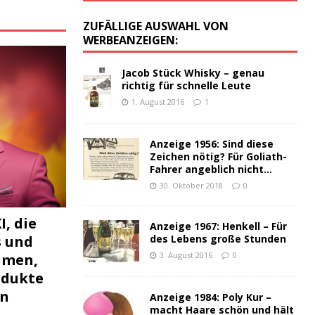
:
ZUFÄLLIGE AUSWAHL VON
WERBEANZEIGEN:
Jacob Stück Whisky – genau
richtig für schnelle Leute
1. August 2016
1
Anzeige 1956: Sind diese
Zeichen nötig? Für Goliath-
Fahrer angeblich nicht…
30. Oktober 2018
0
I, die
Anzeige 1967: Henkell – Für
s und
des Lebens große Stunden
3. August 2016
0
hmen,
odukte
en
Anzeige 1984: Poly Kur –
macht Haare schön und hält