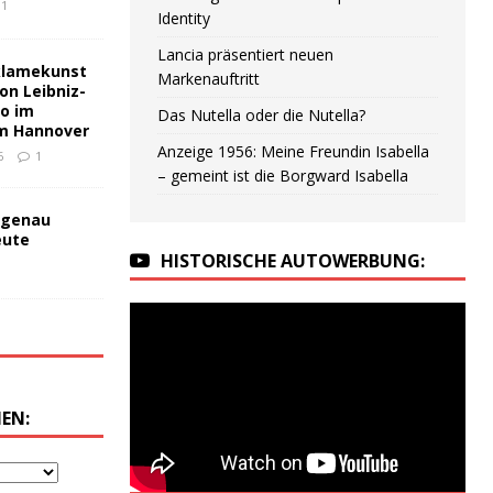
1
Identity
Lancia präsentiert neuen
klamekunst
Markenauftritt
on Leibniz-
no im
Das Nutella oder die Nutella?
m Hannover
Anzeige 1956: Meine Freundin Isabella
6
1
– gemeint ist die Borgward Isabella
 genau
eute
HISTORISCHE AUTOWERBUNG:
EN: