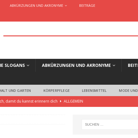
ABKÜRZUNGEN UND AKRONYME
BEITRÄGE
HE SLOGANS
ABKÜRZUNGEN UND AKRONYME
BEI
HALT UND GARTEN
KÖRPERPFLEGE
LEBENSMITTEL
MODE UND
ch, damit du kannst erinnern dich
ALLGEMEIN
 die einzigartige Slogans und Claims für Unternehmen, Organisationen,
ELLES AUS WERBUNG UND MARKETING
aim oder Werbespruch… Wo liegen die Unterschiede?
ALLGEMEIN