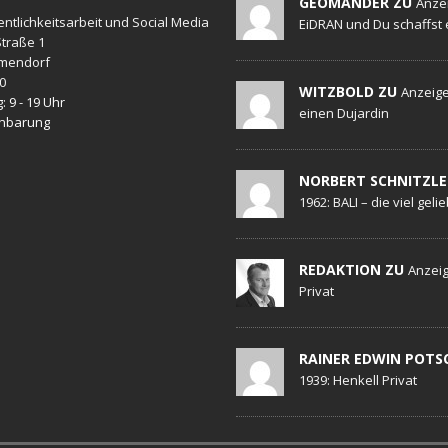
GEOMANDER ZU
Anze
entlichkeitsarbeit und Social Media
EiDRAN und Du schaffst 
traße 1
mendorf
20
WITZBOLD ZU
Anzeige
: 9 - 19 Uhr
einen Dujardin
inbarung
NORBERT SCHNITZLE
1962: BALI – die viel geli
REDAKTION ZU
Anzeig
Privat
RAINER EDWIN POTS
1939: Henkell Privat