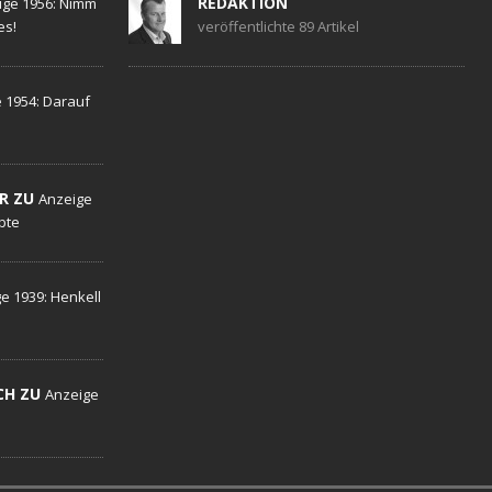
REDAKTION
ige 1956: Nimm
es!
veröffentlichte 89 Artikel
 1954: Darauf
R ZU
Anzeige
ebte
e 1939: Henkell
CH ZU
Anzeige