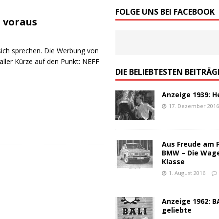
von Werbeslogans: Worauf es ankommt!
ALLGEMEIN
FOLGE UNS BEI FACEBOOK
t voraus
schen Werbung – ein Top-100 Partyspiel
ALLGEMEIN
 sich sprechen. Die Werbung von
 aller Kürze auf den Punkt: NEFF
DIE BELIEBTESTEN BEITRÄG
Anzeige 1939: H
17. Dezember 201
Aus Freude am 
BMW – Die Wag
Klasse
1. August 2016
Anzeige 1962: BA
geliebte