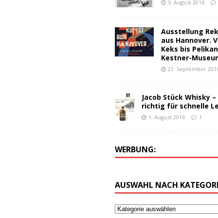
5. August 2016
Ausstellung Re
aus Hannover. V
Keks bis Pelika
Kestner-Museu
21. September 201
Jacob Stück Whisky –
richtig für schnelle L
1. August 2016
1
WERBUNG:
AUSWAHL NACH KATEGORI