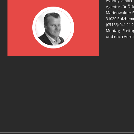
Avandy GmbH
Agentur für Öff
Marienwalder S
31020 Salzhem
(05186) 941 21 
Montag - Freitag
und nach Vere