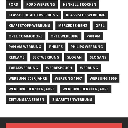
FORD
FORD WERBUNG
HENKELL TROCKEN
KLASSISCHE AUTOWERBUNG
KLASSISCHE WERBUNG
KRAFTSTOFF-WERBUNG
MERCEDES-BENZ
OPEL
OPEL COMMODORE
OPEL WERBUNG
PAN AM
PAN AM WERBUNG
PHILIPS
PHILIPS WERBUNG
REKLAME
SEKTWERBUNG
SLOGAN
SLOGANS
TABAKWERBUNG
WERBESPRUCH
WERBUNG
WERBUNG 70ER JAHRE
WERBUNG 1967
WERBUNG 1969
WERBUNG DER 50ER JAHRE
WERBUNG DER 60ER JAHRE
ZEITUNGSANZEIGEN
ZIGARETTENWERBUNG