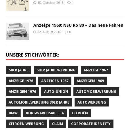
18. Oktober 2018
1
Anzeige 1969: NSU Ro 80 – Das neue Fahren
22. August 2016
0
UNSERE STICHWÖRTER:
50ER JAHRE
50ER JAHRE WERBUNG
ANZEIGE 1967
ANZEIGE 1976
ANZEIGEN 1967
ANZEIGEN 1969
ANZEIGEN 1976
AUTO-UNION
AUTOMOBILWERBUNG
AUTOMOBILWERBUNG 30ER JAHRE
AUTOWERBUNG
BMW
BORGWARD ISABELLA
CITROËN
CITROËN WERBUNG
CLAIM
CORPORATE IDENTITY