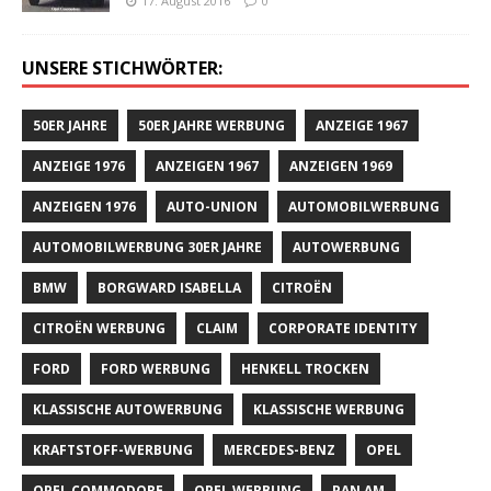
17. August 2016
0
UNSERE STICHWÖRTER:
50ER JAHRE
50ER JAHRE WERBUNG
ANZEIGE 1967
ANZEIGE 1976
ANZEIGEN 1967
ANZEIGEN 1969
ANZEIGEN 1976
AUTO-UNION
AUTOMOBILWERBUNG
AUTOMOBILWERBUNG 30ER JAHRE
AUTOWERBUNG
BMW
BORGWARD ISABELLA
CITROËN
CITROËN WERBUNG
CLAIM
CORPORATE IDENTITY
FORD
FORD WERBUNG
HENKELL TROCKEN
KLASSISCHE AUTOWERBUNG
KLASSISCHE WERBUNG
KRAFTSTOFF-WERBUNG
MERCEDES-BENZ
OPEL
OPEL COMMODORE
OPEL WERBUNG
PAN AM