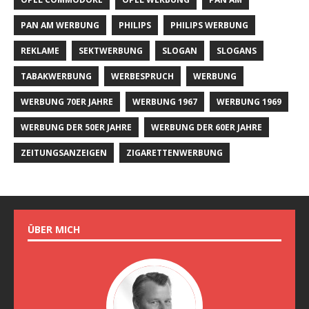
PAN AM WERBUNG
PHILIPS
PHILIPS WERBUNG
REKLAME
SEKTWERBUNG
SLOGAN
SLOGANS
TABAKWERBUNG
WERBESPRUCH
WERBUNG
WERBUNG 70ER JAHRE
WERBUNG 1967
WERBUNG 1969
WERBUNG DER 50ER JAHRE
WERBUNG DER 60ER JAHRE
ZEITUNGSANZEIGEN
ZIGARETTENWERBUNG
ÜBER MICH