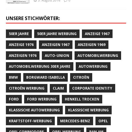
3. August 2016
0
UNSERE STICHWÖRTER:
50ER JAHRE
50ER JAHRE WERBUNG
ANZEIGE 1967
ANZEIGE 1976
ANZEIGEN 1967
ANZEIGEN 1969
ANZEIGEN 1976
AUTO-UNION
AUTOMOBILWERBUNG
AUTOMOBILWERBUNG 30ER JAHRE
AUTOWERBUNG
BMW
BORGWARD ISABELLA
CITROËN
CITROËN WERBUNG
CLAIM
CORPORATE IDENTITY
FORD
FORD WERBUNG
HENKELL TROCKEN
KLASSISCHE AUTOWERBUNG
KLASSISCHE WERBUNG
KRAFTSTOFF-WERBUNG
MERCEDES-BENZ
OPEL
OPEL COMMODORE
OPEL WERBUNG
PAN AM