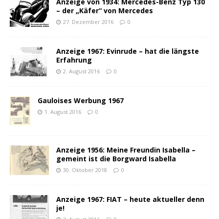
Anzeige von 1934: Mercedes-Benz Typ 130
– der „Käfer“ von Mercedes
27. Dezember 2016
0
Anzeige 1967: Evinrude – hat die längste
Erfahrung
2. August 2016
0
Gauloises Werbung 1967
1. August 2016
0
Anzeige 1956: Meine Freundin Isabella –
gemeint ist die Borgward Isabella
30. Oktober 2018
0
Anzeige 1967: FIAT – heute aktueller denn
je!