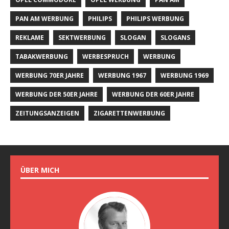
PAN AM WERBUNG
PHILIPS
PHILIPS WERBUNG
REKLAME
SEKTWERBUNG
SLOGAN
SLOGANS
TABAKWERBUNG
WERBESPRUCH
WERBUNG
WERBUNG 70ER JAHRE
WERBUNG 1967
WERBUNG 1969
WERBUNG DER 50ER JAHRE
WERBUNG DER 60ER JAHRE
ZEITUNGSANZEIGEN
ZIGARETTENWERBUNG
ÜBER MICH