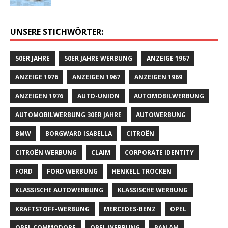
UNSERE STICHWÖRTER:
50ER JAHRE
50ER JAHRE WERBUNG
ANZEIGE 1967
ANZEIGE 1976
ANZEIGEN 1967
ANZEIGEN 1969
ANZEIGEN 1976
AUTO-UNION
AUTOMOBILWERBUNG
AUTOMOBILWERBUNG 30ER JAHRE
AUTOWERBUNG
BMW
BORGWARD ISABELLA
CITROËN
CITROËN WERBUNG
CLAIM
CORPORATE IDENTITY
FORD
FORD WERBUNG
HENKELL TROCKEN
KLASSISCHE AUTOWERBUNG
KLASSISCHE WERBUNG
KRAFTSTOFF-WERBUNG
MERCEDES-BENZ
OPEL
OPEL COMMODORE
OPEL WERBUNG
PAN AM