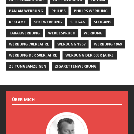
PAN AM WERBUNG
PHILIPS
PHILIPS WERBUNG
REKLAME
SEKTWERBUNG
SLOGAN
SLOGANS
TABAKWERBUNG
WERBESPRUCH
WERBUNG
WERBUNG 70ER JAHRE
WERBUNG 1967
WERBUNG 1969
WERBUNG DER 50ER JAHRE
WERBUNG DER 60ER JAHRE
ZEITUNGSANZEIGEN
ZIGARETTENWERBUNG
ÜBER MICH