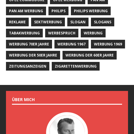
PAN AM WERBUNG
PHILIPS
PHILIPS WERBUNG
REKLAME
SEKTWERBUNG
SLOGAN
SLOGANS
TABAKWERBUNG
WERBESPRUCH
WERBUNG
WERBUNG 70ER JAHRE
WERBUNG 1967
WERBUNG 1969
WERBUNG DER 50ER JAHRE
WERBUNG DER 60ER JAHRE
ZEITUNGSANZEIGEN
ZIGARETTENWERBUNG
ÜBER MICH