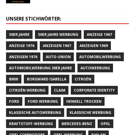
UNSERE STICHWÖRTER:
50ER JAHRE
50ER JAHRE WERBUNG
ANZEIGE 1967
ANZEIGE 1976
ANZEIGEN 1967
ANZEIGEN 1969
ANZEIGEN 1976
AUTO-UNION
AUTOMOBILWERBUNG
AUTOMOBILWERBUNG 30ER JAHRE
AUTOWERBUNG
BMW
BORGWARD ISABELLA
CITROËN
CITROËN WERBUNG
CLAIM
CORPORATE IDENTITY
FORD
FORD WERBUNG
HENKELL TROCKEN
KLASSISCHE AUTOWERBUNG
KLASSISCHE WERBUNG
KRAFTSTOFF-WERBUNG
MERCEDES-BENZ
OPEL
OPEL COMMODORE
OPEL WERBUNG
PAN AM