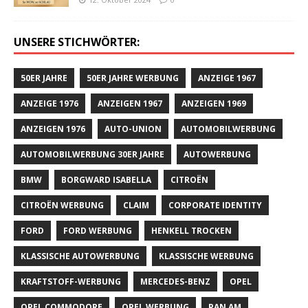
UNSERE STICHWÖRTER:
50ER JAHRE
50ER JAHRE WERBUNG
ANZEIGE 1967
ANZEIGE 1976
ANZEIGEN 1967
ANZEIGEN 1969
ANZEIGEN 1976
AUTO-UNION
AUTOMOBILWERBUNG
AUTOMOBILWERBUNG 30ER JAHRE
AUTOWERBUNG
BMW
BORGWARD ISABELLA
CITROËN
CITROËN WERBUNG
CLAIM
CORPORATE IDENTITY
FORD
FORD WERBUNG
HENKELL TROCKEN
KLASSISCHE AUTOWERBUNG
KLASSISCHE WERBUNG
KRAFTSTOFF-WERBUNG
MERCEDES-BENZ
OPEL
OPEL COMMODORE
OPEL WERBUNG
PAN AM