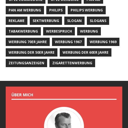
PAN AM WERBUNG
PHILIPS
PHILIPS WERBUNG
REKLAME
SEKTWERBUNG
SLOGAN
SLOGANS
TABAKWERBUNG
WERBESPRUCH
WERBUNG
WERBUNG 70ER JAHRE
WERBUNG 1967
WERBUNG 1969
WERBUNG DER 50ER JAHRE
WERBUNG DER 60ER JAHRE
ZEITUNGSANZEIGEN
ZIGARETTENWERBUNG
ÜBER MICH