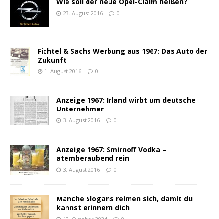
Wie soll der neue Opel-Claim heißen?
23. August 2016
0
Fichtel & Sachs Werbung aus 1967: Das Auto der
Zukunft
1. August 2016
0
Anzeige 1967: Irland wirbt um deutsche
Unternehmer
3. August 2016
0
Anzeige 1967: Smirnoff Vodka –
atemberaubend rein
3. August 2016
0
Manche Slogans reimen sich, damit du
kannst erinnern dich
12. Oktober 2024
0