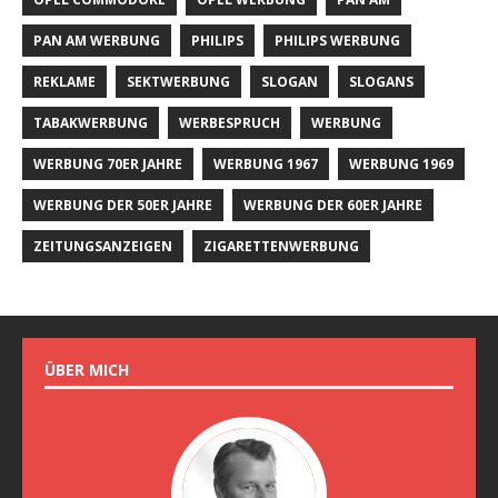
PAN AM WERBUNG
PHILIPS
PHILIPS WERBUNG
REKLAME
SEKTWERBUNG
SLOGAN
SLOGANS
TABAKWERBUNG
WERBESPRUCH
WERBUNG
WERBUNG 70ER JAHRE
WERBUNG 1967
WERBUNG 1969
WERBUNG DER 50ER JAHRE
WERBUNG DER 60ER JAHRE
ZEITUNGSANZEIGEN
ZIGARETTENWERBUNG
ÜBER MICH