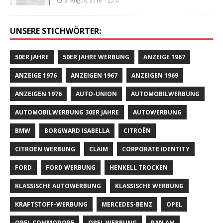
3. August 2016
0
UNSERE STICHWÖRTER:
50ER JAHRE
50ER JAHRE WERBUNG
ANZEIGE 1967
ANZEIGE 1976
ANZEIGEN 1967
ANZEIGEN 1969
ANZEIGEN 1976
AUTO-UNION
AUTOMOBILWERBUNG
AUTOMOBILWERBUNG 30ER JAHRE
AUTOWERBUNG
BMW
BORGWARD ISABELLA
CITROËN
CITROËN WERBUNG
CLAIM
CORPORATE IDENTITY
FORD
FORD WERBUNG
HENKELL TROCKEN
KLASSISCHE AUTOWERBUNG
KLASSISCHE WERBUNG
KRAFTSTOFF-WERBUNG
MERCEDES-BENZ
OPEL
OPEL COMMODORE
OPEL WERBUNG
PAN AM