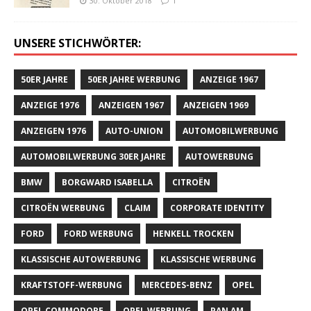
30. Oktober 2018
1
UNSERE STICHWÖRTER:
50ER JAHRE
50ER JAHRE WERBUNG
ANZEIGE 1967
ANZEIGE 1976
ANZEIGEN 1967
ANZEIGEN 1969
ANZEIGEN 1976
AUTO-UNION
AUTOMOBILWERBUNG
AUTOMOBILWERBUNG 30ER JAHRE
AUTOWERBUNG
BMW
BORGWARD ISABELLA
CITROËN
CITROËN WERBUNG
CLAIM
CORPORATE IDENTITY
FORD
FORD WERBUNG
HENKELL TROCKEN
KLASSISCHE AUTOWERBUNG
KLASSISCHE WERBUNG
KRAFTSTOFF-WERBUNG
MERCEDES-BENZ
OPEL
OPEL COMMODORE
OPEL WERBUNG
PAN AM