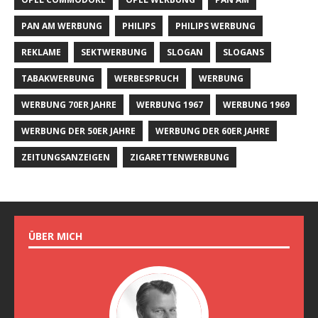
PAN AM WERBUNG
PHILIPS
PHILIPS WERBUNG
REKLAME
SEKTWERBUNG
SLOGAN
SLOGANS
TABAKWERBUNG
WERBESPRUCH
WERBUNG
WERBUNG 70ER JAHRE
WERBUNG 1967
WERBUNG 1969
WERBUNG DER 50ER JAHRE
WERBUNG DER 60ER JAHRE
ZEITUNGSANZEIGEN
ZIGARETTENWERBUNG
ÜBER MICH