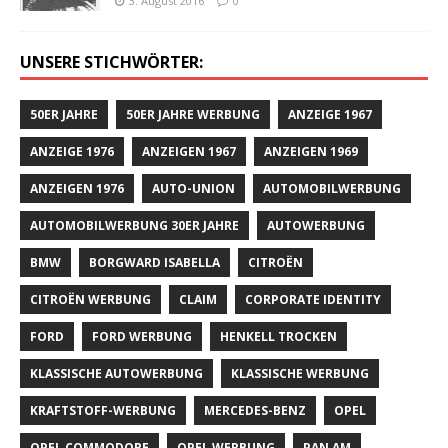
3. August 2016
0
UNSERE STICHWÖRTER:
50ER JAHRE
50ER JAHRE WERBUNG
ANZEIGE 1967
ANZEIGE 1976
ANZEIGEN 1967
ANZEIGEN 1969
ANZEIGEN 1976
AUTO-UNION
AUTOMOBILWERBUNG
AUTOMOBILWERBUNG 30ER JAHRE
AUTOWERBUNG
BMW
BORGWARD ISABELLA
CITROËN
CITROËN WERBUNG
CLAIM
CORPORATE IDENTITY
FORD
FORD WERBUNG
HENKELL TROCKEN
KLASSISCHE AUTOWERBUNG
KLASSISCHE WERBUNG
KRAFTSTOFF-WERBUNG
MERCEDES-BENZ
OPEL
OPEL COMMODORE
OPEL WERBUNG
PAN AM