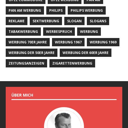
PAN AM WERBUNG
PHILIPS
PHILIPS WERBUNG
REKLAME
SEKTWERBUNG
SLOGAN
SLOGANS
TABAKWERBUNG
WERBESPRUCH
WERBUNG
WERBUNG 70ER JAHRE
WERBUNG 1967
WERBUNG 1969
WERBUNG DER 50ER JAHRE
WERBUNG DER 60ER JAHRE
ZEITUNGSANZEIGEN
ZIGARETTENWERBUNG
ÜBER MICH