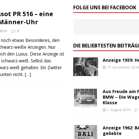
von Werbeslogans: Worauf es ankommt!
ALLGEMEIN
FOLGE UNS BEI FACEBOOK
ssot PR 516 – eine
schen Werbung – ein Top-100 Partyspiel
ALLGEMEIN
 Männer-Uhr
tion
0
 noch etwas Besonderes, den
DIE BELIEBTESTEN BEITRÄG
 schwarz-weiße Anzeigen. Nur
ich den Luxus. Diese Anzeige ist
Anzeige 1939: H
 schwarz-weiß. Selbst das
warz-weiß gehalten. Ein Zwitter
17. Dezember 201
unten nicht.
[…]
Aus Freude am 
BMW – Die Wag
Klasse
1. August 2016
Anzeige 1962: BA
geliebte