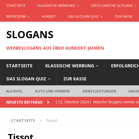
STARTSEITE
KLASSISCHE WERBUNG
ERFOLGREICHE SLOGANS
IMPRESSUM
AVANDY
DAS SLOGAN QUIZ
ZUR KASSE
SLOGANS
WERBESLOGANS AUS ÜBER HUNDERT JAHREN
STARTSEITE
KLASSISCHE WERBUNG
ERFOLGREIC
DAS SLOGAN QUIZ
ZUR KASSE
ALKOHOL
AUTO UND VERKEHR
DIENSTLEISTUNGEN
HAUS
[ 12. Oktober 2024 ]
Manche Slogans reimen si
NEUESTE BEITRÄGE:
[ 20. November 2023 ]
Slogans GPT ist die KI,
STARTSEITE
Tissot
Produkte und Dienstleistungen erstellt
AKTU
[ 14. September 2023 ]
Definition Slogan, Cl
Tissot