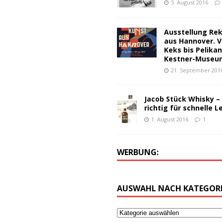
5. August 2016
Ausstellung Re
aus Hannover. V
Keks bis Pelika
Kestner-Museu
21. September 201
Jacob Stück Whisky –
richtig für schnelle L
1. August 2016
1
WERBUNG:
AUSWAHL NACH KATEGORI