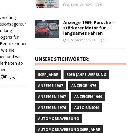
8. Februar 2023
0
nwendung
Anzeige 1969: Porsche –
ationsagentur
stärkerer Motor für
wendung
langsames Fahren
Slogans für
3. September 2016
0
 Benutzerinnen
 wie die
men und wie
UNSERE STICHWÖRTER:
derheiten ab
enen
50ER JAHRE
50ER JAHRE WERBUNG
ogan.
[…]
ANZEIGE 1967
ANZEIGE 1976
ANZEIGEN 1967
ANZEIGEN 1969
ANZEIGEN 1976
AUTO-UNION
AUTOMOBILWERBUNG
AUTOMOBILWERBUNG 30ER JAHRE