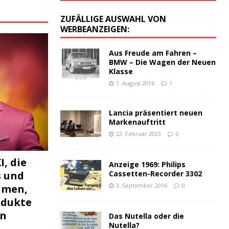
:
ZUFÄLLIGE AUSWAHL VON
WERBEANZEIGEN:
Aus Freude am Fahren –
BMW – Die Wagen der Neuen
Klasse
1. August 2016
1
Lancia präsentiert neuen
Markenauftritt
22. Februar 2023
0
I, die
Anzeige 1969: Philips
s und
Cassetten-Recorder 3302
3. September 2016
0
hmen,
odukte
en
Das Nutella oder die
Nutella?