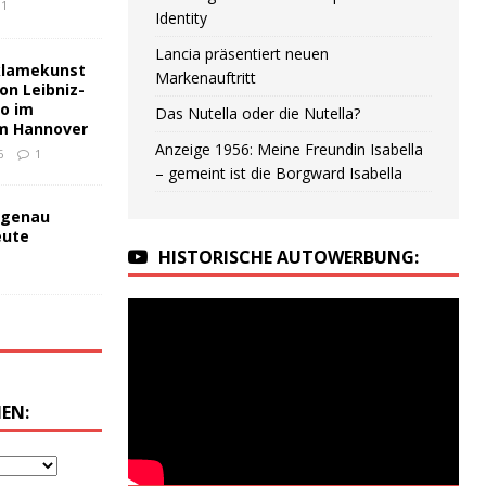
1
Identity
Lancia präsentiert neuen
klamekunst
Markenauftritt
on Leibniz-
no im
Das Nutella oder die Nutella?
m Hannover
Anzeige 1956: Meine Freundin Isabella
6
1
– gemeint ist die Borgward Isabella
 genau
eute
HISTORISCHE AUTOWERBUNG:
EN: