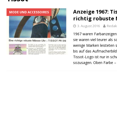
[ 14. September 2023 ]
Der magische Zauber 
Anzeige 1967: Ti
MODE UND ACCESSOIRES
[ 1. November 2025 ]
Die Ohrwürmer der deut
richtig robuste
3. August 2016
Redak
1967 waren Farbanzeigen
sie waren viel teurer als
wenige Marken leisteten s
bis auf das Aufmacherbild
Tissot-Logo ist nur in sch
sozusagen. Oben Farbe – 