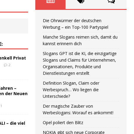
Die Ohrwürmer der deutschen
Werbung – ein Top-100 Partyspiel
Manche Slogans reimen sich, damit du
E:
kannst erinnern dich
Slogans GPT ist die KI, die einzigartige
enkell Privat
Slogans und Claims für Unternehmen,
6
2
Organisationen, Produkte und
Dienstleistungen erstellt
Definition Slogan, Claim oder
Fahren –
Werbespruch… Wo liegen die
en der Neuen
Unterschiede?
Der magische Zauber von
1
Werbeslogans: Worauf es ankommt!
Opel poliert den Blitz
LI – die viel
NOKIA gibt sich neue Corporate