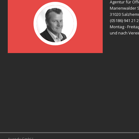
Agentur für Öff
Marienwalder S
31020 Salzhem
(05186) 941 21 
Montag - Freitag
und nach Vere