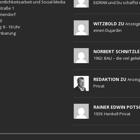
entlichkeitsarbeit und Social Media
EiDRAN und Du schaffst 
traße 1
mendorf
20
WITZBOLD ZU
Anzeige
: 9 - 19 Uhr
einen Dujardin
inbarung
NORBERT SCHNITZLE
1962: BALI – die viel geli
REDAKTION ZU
Anzeig
Privat
RAINER EDWIN POTS
1939: Henkell Privat