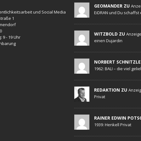
GEOMANDER ZU
Anze
entlichkeitsarbeit und Social Media
EiDRAN und Du schaffst 
traße 1
mendorf
20
WITZBOLD ZU
Anzeige
: 9 - 19 Uhr
einen Dujardin
inbarung
NORBERT SCHNITZLE
1962: BALI – die viel geli
REDAKTION ZU
Anzeig
Privat
RAINER EDWIN POTS
1939: Henkell Privat