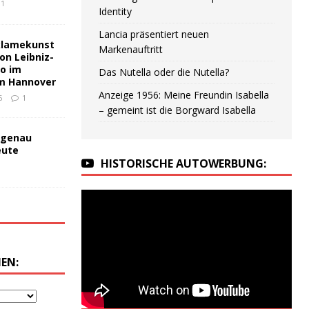
1
Identity
Lancia präsentiert neuen
klamekunst
Markenauftritt
on Leibniz-
no im
Das Nutella oder die Nutella?
m Hannover
Anzeige 1956: Meine Freundin Isabella
6
1
– gemeint ist die Borgward Isabella
 genau
eute
HISTORISCHE AUTOWERBUNG:
EN: