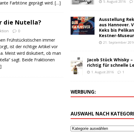
5. August 2016
gante Farbtöne geprägt wird.
[…]
Ausstellung Re
r die Nutella?
aus Hannover. V
Keks bis Pelika
ktion
0
Kestner-Museu
chen Frühstückstischen immer
21. September 201
gt, ist der richtige Artikel vor
 Meist wird diskutiert, ob man
Jacob Stück Whisky –
tella“ sagt. Beide Fraktionen
richtig für schnelle L
]
1. August 2016
1
WERBUNG:
AUSWAHL NACH KATEGORI