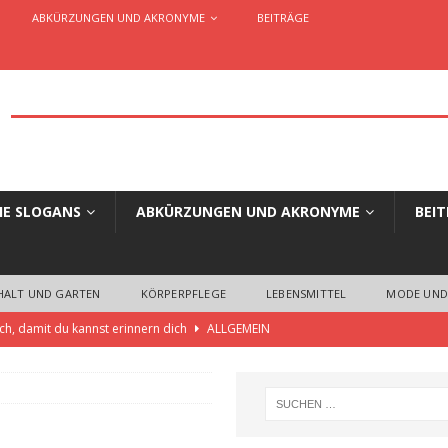
ABKÜRZUNGEN UND AKRONYME
BEITRÄGE
HE SLOGANS
ABKÜRZUNGEN UND AKRONYME
BEI
HALT UND GARTEN
KÖRPERPFLEGE
LEBENSMITTEL
MODE UND
ch, damit du kannst erinnern dich
ALLGEMEIN
 die einzigartige Slogans und Claims für Unternehmen, Organisationen,
ELLES AUS WERBUNG UND MARKETING
aim oder Werbespruch… Wo liegen die Unterschiede?
ALLGEMEIN