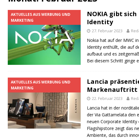
[ 14. September 2023 ]
Der magische Zauber 
NOKIA gibt sich
AKTUELLES AUS WERBUNG UND
[ 1. November 2025 ]
Die Ohrwürmer der deut
MARKETING
Identity
27. Februar 2023
Red
Nokia hat auf der MWC in
Identity enthüllt, die au
aufbaut und es zeitgemäße
Bei diesem Schritt ginge 
Lancia präsenti
AKTUELLES AUS WERBUNG UND
MARKETING
Markenauftritt
22. Februar 2023
Red
Lancia hat in der nordita
der Via Gattamelata den 
neuen Corporate Identity 
Flagshipstore zeigt das 
Ambiente, das durch innova