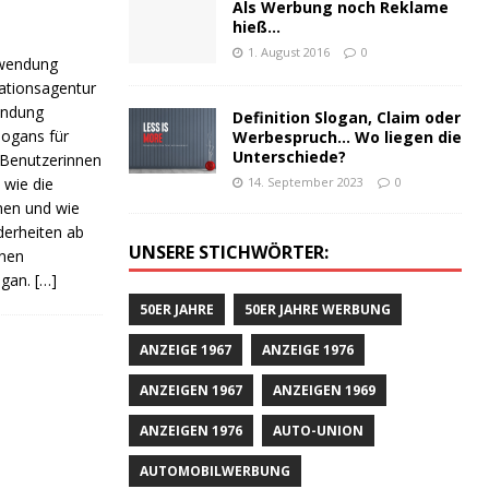
Als Werbung noch Reklame
hieß…
1. August 2016
0
nwendung
ationsagentur
wendung
Definition Slogan, Claim oder
Slogans für
Werbespruch… Wo liegen die
Unterschiede?
 Benutzerinnen
 wie die
14. September 2023
0
men und wie
derheiten ab
UNSERE STICHWÖRTER:
enen
ogan.
[…]
50ER JAHRE
50ER JAHRE WERBUNG
ANZEIGE 1967
ANZEIGE 1976
ANZEIGEN 1967
ANZEIGEN 1969
ANZEIGEN 1976
AUTO-UNION
AUTOMOBILWERBUNG