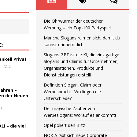
Die Ohrwürmer der deutschen
Werbung – ein Top-100 Partyspiel
Manche Slogans reimen sich, damit du
E:
kannst erinnern dich
Slogans GPT ist die KI, die einzigartige
enkell Privat
Slogans und Claims für Unternehmen,
6
2
Organisationen, Produkte und
Dienstleistungen erstellt
Definition Slogan, Claim oder
Fahren –
Werbespruch… Wo liegen die
en der Neuen
Unterschiede?
Der magische Zauber von
1
Werbeslogans: Worauf es ankommt!
Opel poliert den Blitz
LI – die viel
NOKIA gibt sich neue Corporate