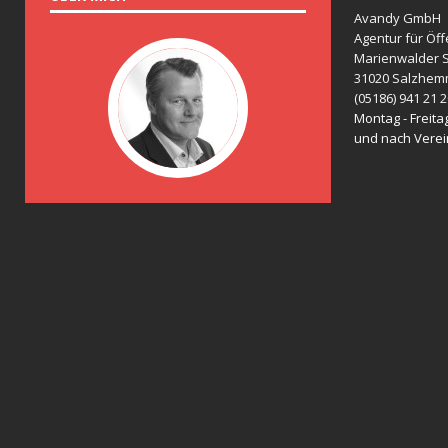
Avandy GmbH
Agentur für Öff
Marienwalder S
31020 Salzhem
(05186) 941 21 
Montag - Freitag
und nach Vere