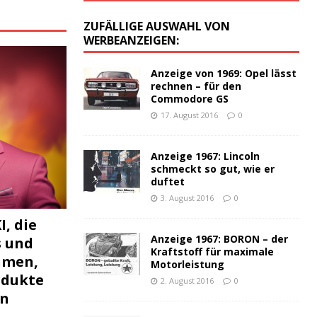
:
ZUFÄLLIGE AUSWAHL VON
WERBEANZEIGEN:
Anzeige von 1969: Opel lässt
rechnen – für den
Commodore GS
17. August 2016
0
Anzeige 1967: Lincoln
schmeckt so gut, wie er
duftet
3. August 2016
0
I, die
Anzeige 1967: BORON – der
s und
Kraftstoff für maximale
hmen,
Motorleistung
odukte
2. August 2016
0
en