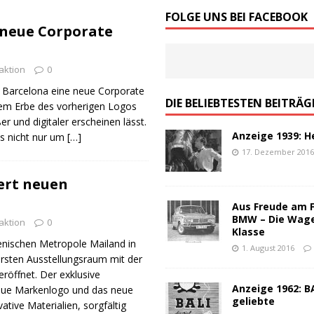
von Werbeslogans: Worauf es ankommt!
ALLGEMEIN
FOLGE UNS BEI FACEBOOK
 neue Corporate
schen Werbung – ein Top-100 Partyspiel
ALLGEMEIN
aktion
0
 Barcelona eine neue Corporate
DIE BELIEBTESTEN BEITRÄG
f dem Erbe des vorherigen Logos
r und digitaler erscheinen lässt.
Anzeige 1939: H
es nicht nur um
[…]
17. Dezember 201
ert neuen
Aus Freude am 
BMW – Die Wag
aktion
0
Klasse
lienischen Metropole Mailand in
1. August 2016
ersten Ausstellungsraum mit der
eröffnet. Der exklusive
Anzeige 1962: BA
neue Markenlogo und das neue
geliebte
tive Materialien, sorgfältig