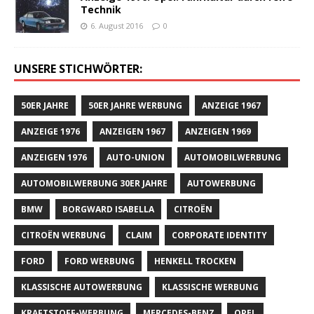
Technik
6. August 2016
0
UNSERE STICHWÖRTER:
50ER JAHRE
50ER JAHRE WERBUNG
ANZEIGE 1967
ANZEIGE 1976
ANZEIGEN 1967
ANZEIGEN 1969
ANZEIGEN 1976
AUTO-UNION
AUTOMOBILWERBUNG
AUTOMOBILWERBUNG 30ER JAHRE
AUTOWERBUNG
BMW
BORGWARD ISABELLA
CITROËN
CITROËN WERBUNG
CLAIM
CORPORATE IDENTITY
FORD
FORD WERBUNG
HENKELL TROCKEN
KLASSISCHE AUTOWERBUNG
KLASSISCHE WERBUNG
KRAFTSTOFF-WERBUNG
MERCEDES-BENZ
OPEL