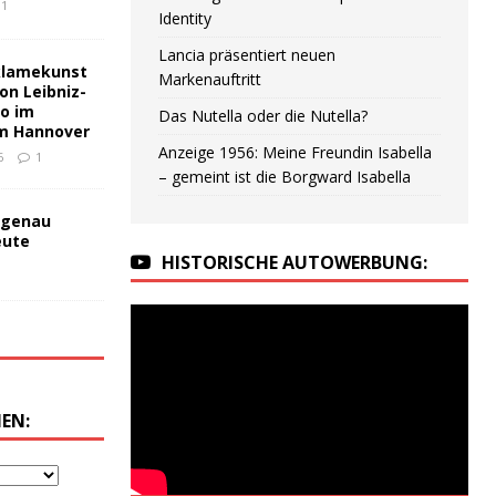
1
Identity
Lancia präsentiert neuen
klamekunst
Markenauftritt
on Leibniz-
no im
Das Nutella oder die Nutella?
m Hannover
Anzeige 1956: Meine Freundin Isabella
6
1
– gemeint ist die Borgward Isabella
 genau
eute
HISTORISCHE AUTOWERBUNG:
EN: