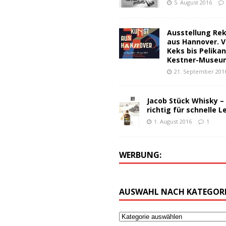
5. August 2016
Ausstellung Re
aus Hannover. V
Keks bis Pelika
Kestner-Museu
21. September 201
Jacob Stück Whisky –
richtig für schnelle L
1. August 2016
1
WERBUNG:
AUSWAHL NACH KATEGORI