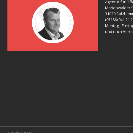
Agentur für Öff
Marienwalder S
31020 Salzhem
(05186) 941 21 
Montag - Freitag
und nach Vere