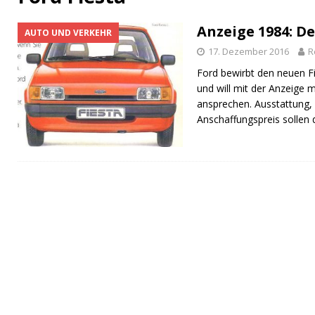
[ 14. September 2023 ]
Der magische Zauber 
Anzeige 1984: De
AUTO UND VERKEHR
[ 1. November 2025 ]
Die Ohrwürmer der deut
17. Dezember 2016
R
Ford bewirbt den neuen F
und will mit der Anzeige 
ansprechen. Ausstattung, 
Anschaffungspreis sollen