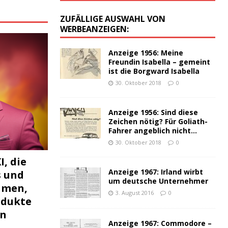
:
ZUFÄLLIGE AUSWAHL VON
WERBEANZEIGEN:
Anzeige 1956: Meine
Freundin Isabella – gemeint
ist die Borgward Isabella
30. Oktober 2018
0
Anzeige 1956: Sind diese
Zeichen nötig? Für Goliath-
Fahrer angeblich nicht…
30. Oktober 2018
0
I, die
Anzeige 1967: Irland wirbt
s und
um deutsche Unternehmer
hmen,
3. August 2016
0
odukte
en
Anzeige 1967: Commodore –