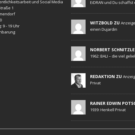
entlichkeitsarbeit und Social Media
EiDRAN und Du schaffst 
traße 1
mendorf
20
WITZBOLD ZU
Anzeige
: 9 - 19 Uhr
einen Dujardin
inbarung
NORBERT SCHNITZLE
1962: BALI – die viel geli
REDAKTION ZU
Anzeig
Privat
RAINER EDWIN POTS
1939: Henkell Privat