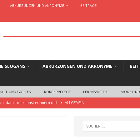
ABKÜRZUNGEN UND AKRONYME
BEITRÄGE
HE SLOGANS
ABKÜRZUNGEN UND AKRONYME
BEI
HALT UND GARTEN
KÖRPERPFLEGE
LEBENSMITTEL
MODE UND
ch, damit du kannst erinnern dich
ALLGEMEIN
 die einzigartige Slogans und Claims für Unternehmen, Organisationen,
ELLES AUS WERBUNG UND MARKETING
aim oder Werbespruch… Wo liegen die Unterschiede?
ALLGEMEIN