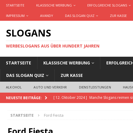
STARTSEITE
KLASSISCHE WERBUNG
ERFOLGREICHE SLOGANS
IMPRESSUM
AVANDY
DAS SLOGAN QUIZ
ZUR KASSE
SLOGANS
WERBESLOGANS AUS ÜBER HUNDERT JAHREN
STARTSEITE
KLASSISCHE WERBUNG
ERFOLGREIC
DAS SLOGAN QUIZ
ZUR KASSE
ALKOHOL
AUTO UND VERKEHR
DIENSTLEISTUNGEN
HAUS
[ 12. Oktober 2024 ]
Manche Slogans reimen si
NEUESTE BEITRÄGE:
[ 20. November 2023 ]
Slogans GPT ist die KI,
STARTSEITE
Ford Fiesta
Produkte und Dienstleistungen erstellt
AKTU
[ 14. September 2023 ]
Definition Slogan, Cl
Ford Fiesta