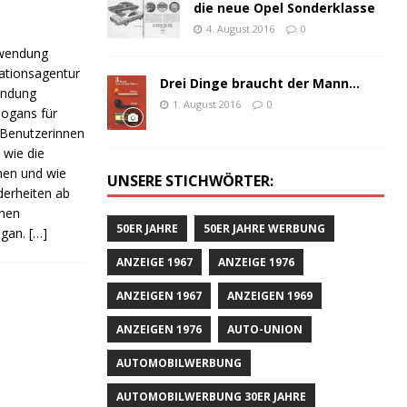
die neue Opel Sonderklasse
4. August 2016
0
nwendung
ationsagentur
Drei Dinge braucht der Mann…
wendung
1. August 2016
0
Slogans für
 Benutzerinnen
 wie die
men und wie
UNSERE STICHWÖRTER:
derheiten ab
enen
50ER JAHRE
50ER JAHRE WERBUNG
ogan.
[…]
ANZEIGE 1967
ANZEIGE 1976
ANZEIGEN 1967
ANZEIGEN 1969
ANZEIGEN 1976
AUTO-UNION
AUTOMOBILWERBUNG
AUTOMOBILWERBUNG 30ER JAHRE