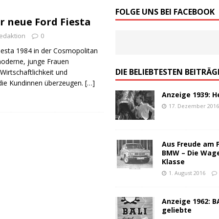
von Werbeslogans: Worauf es ankommt!
ALLGEMEIN
FOLGE UNS BEI FACEBOOK
r neue Ford Fiesta
schen Werbung – ein Top-100 Partyspiel
ALLGEMEIN
edaktion
0
iesta 1984 in der Cosmopolitan
moderne, junge Frauen
DIE BELIEBTESTEN BEITRÄG
Wirtschaftlichkeit und
 die Kundinnen überzeugen.
[…]
Anzeige 1939: H
17. Dezember 201
Aus Freude am 
BMW – Die Wag
Klasse
1. August 2016
Anzeige 1962: BA
geliebte