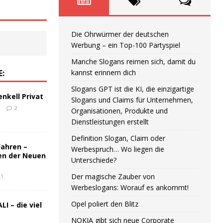
Die Ohrwürmer der deutschen
Werbung – ein Top-100 Partyspiel
Manche Slogans reimen sich, damit du
E:
kannst erinnern dich
Slogans GPT ist die KI, die einzigartige
enkell Privat
Slogans und Claims für Unternehmen,
6
2
Organisationen, Produkte und
Dienstleistungen erstellt
Definition Slogan, Claim oder
Fahren –
Werbespruch… Wo liegen die
en der Neuen
Unterschiede?
Der magische Zauber von
1
Werbeslogans: Worauf es ankommt!
Opel poliert den Blitz
LI – die viel
NOKIA gibt sich neue Corporate