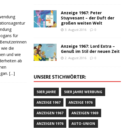
Anzeige 1967: Peter
nwendung
Stuyvesant – der Duft der
ationsagentur
großen weiten Welt
wendung
3. August 2016
0
Slogans für
 Benutzerinnen
Anzeige 1967: Lord Extra –
 wie die
Genuß im Stil der neuen Zeit
men und wie
2. August 2016
0
derheiten ab
enen
ogan.
[…]
UNSERE STICHWÖRTER:
50ER JAHRE
50ER JAHRE WERBUNG
ANZEIGE 1967
ANZEIGE 1976
ANZEIGEN 1967
ANZEIGEN 1969
ANZEIGEN 1976
AUTO-UNION