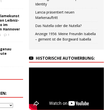
1
Identity
Lancia präsentiert neuen
klamekunst
Markenauftritt
on Leibniz-
no im
Das Nutella oder die Nutella?
m Hannover
Anzeige 1956: Meine Freundin Isabella
6
1
– gemeint ist die Borgward Isabella
 genau
eute
HISTORISCHE AUTOWERBUNG:
EN: