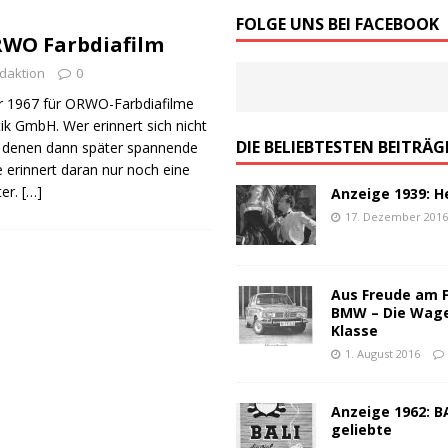
von Werbeslogans: Worauf es ankommt!
ALLGEMEIN
FOLGE UNS BEI FACEBOOK
RWO Farbdiafilm
schen Werbung – ein Top-100 Partyspiel
ALLGEMEIN
daktion
0
r 1967 für ORWO-Farbdiafilme
ik GmbH. Wer erinnert sich nicht
DIE BELIEBTESTEN BEITRÄG
s denen dann später spannende
erinnert daran nur noch eine
ter.
[…]
Anzeige 1939: H
17. Dezember 201
Aus Freude am 
BMW – Die Wag
Klasse
1. August 2016
Anzeige 1962: BA
geliebte