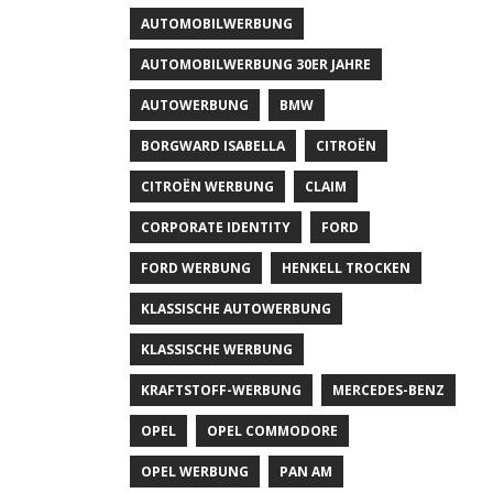
AUTOMOBILWERBUNG
AUTOMOBILWERBUNG 30ER JAHRE
AUTOWERBUNG
BMW
BORGWARD ISABELLA
CITROËN
CITROËN WERBUNG
CLAIM
CORPORATE IDENTITY
FORD
FORD WERBUNG
HENKELL TROCKEN
KLASSISCHE AUTOWERBUNG
KLASSISCHE WERBUNG
KRAFTSTOFF-WERBUNG
MERCEDES-BENZ
OPEL
OPEL COMMODORE
OPEL WERBUNG
PAN AM