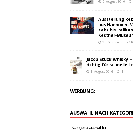
5. August 2016
Ausstellung Re
aus Hannover. V
Keks bis Pelika
Kestner-Museu
21. September 201
Jacob Stück Whisky –
richtig für schnelle L
1. August 2016
1
WERBUNG:
AUSWAHL NACH KATEGORI