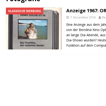
[ 14. September 2023 ]
Der magische Zauber 
Anzeige 1967: O
KLASSISCHE WERBUNG
[ 1. November 2025 ]
Die Ohrwürmer der deut
7. November 2016
Re
Eine Anzeige aus dem Jah
von der Berolina Kino-Opt
an lange Dia-Abende, au
Dia-Shows wurden? Heute 
Funktion auf dem Compu