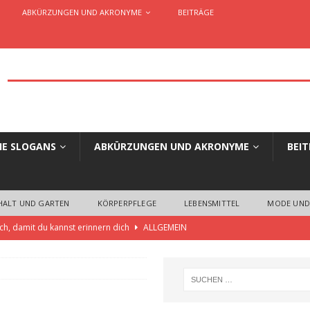
ABKÜRZUNGEN UND AKRONYME
BEITRÄGE
HE SLOGANS
ABKÜRZUNGEN UND AKRONYME
BEI
HALT UND GARTEN
KÖRPERPFLEGE
LEBENSMITTEL
MODE UND
ch, damit du kannst erinnern dich
ALLGEMEIN
 die einzigartige Slogans und Claims für Unternehmen, Organisationen,
ELLES AUS WERBUNG UND MARKETING
aim oder Werbespruch… Wo liegen die Unterschiede?
ALLGEMEIN