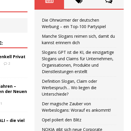
Die Ohrwürmer der deutschen
Werbung – ein Top-100 Partyspiel
Manche Slogans reimen sich, damit du
E:
kannst erinnern dich
Slogans GPT ist die KI, die einzigartige
enkell Privat
Slogans und Claims für Unternehmen,
6
2
Organisationen, Produkte und
Dienstleistungen erstellt
Definition Slogan, Claim oder
Fahren –
Werbespruch… Wo liegen die
en der Neuen
Unterschiede?
Der magische Zauber von
1
Werbeslogans: Worauf es ankommt!
Opel poliert den Blitz
LI – die viel
NOKIA gibt sich neue Corporate