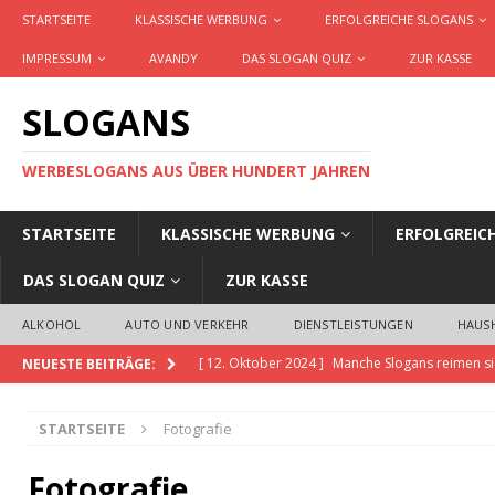
STARTSEITE
KLASSISCHE WERBUNG
ERFOLGREICHE SLOGANS
IMPRESSUM
AVANDY
DAS SLOGAN QUIZ
ZUR KASSE
SLOGANS
WERBESLOGANS AUS ÜBER HUNDERT JAHREN
STARTSEITE
KLASSISCHE WERBUNG
ERFOLGREIC
DAS SLOGAN QUIZ
ZUR KASSE
ALKOHOL
AUTO UND VERKEHR
DIENSTLEISTUNGEN
HAUS
[ 12. Oktober 2024 ]
Manche Slogans reimen si
NEUESTE BEITRÄGE:
[ 20. November 2023 ]
Slogans GPT ist die KI,
STARTSEITE
Fotografie
Produkte und Dienstleistungen erstellt
AKTU
[ 14. September 2023 ]
Definition Slogan, Cl
Fotografie