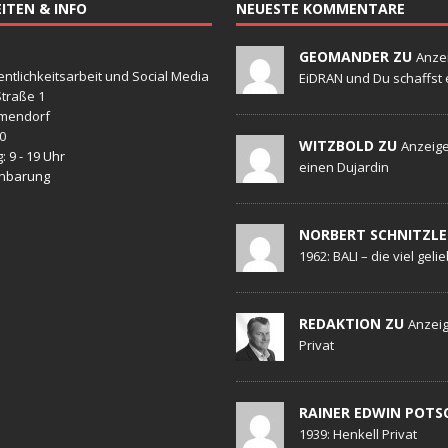
ITEN & INFO
NEUESTE KOMMENTARE
GEOMANDER ZU
Anze
entlichkeitsarbeit und Social Media
EiDRAN und Du schaffst 
traße 1
mendorf
20
WITZBOLD ZU
Anzeige
: 9 - 19 Uhr
einen Dujardin
inbarung
NORBERT SCHNITZLE
1962: BALI – die viel geli
REDAKTION ZU
Anzeig
Privat
RAINER EDWIN POTS
1939: Henkell Privat