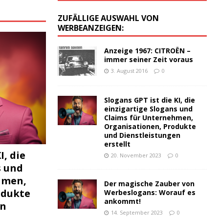
:
ZUFÄLLIGE AUSWAHL VON
WERBEANZEIGEN:
Anzeige 1967: CITROËN –
immer seiner Zeit voraus
3. August 2016
0
Slogans GPT ist die KI, die
einzigartige Slogans und
Claims für Unternehmen,
Organisationen, Produkte
und Dienstleistungen
erstellt
I, die
20. November 2023
0
s und
hmen,
Der magische Zauber von
odukte
Werbeslogans: Worauf es
ankommt!
en
14. September 2023
0