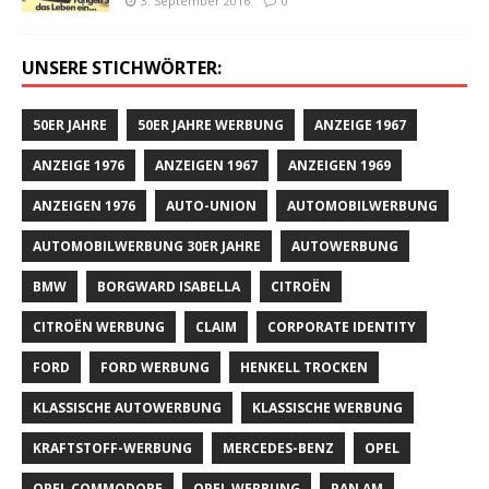
3. September 2016
0
UNSERE STICHWÖRTER:
50ER JAHRE
50ER JAHRE WERBUNG
ANZEIGE 1967
ANZEIGE 1976
ANZEIGEN 1967
ANZEIGEN 1969
ANZEIGEN 1976
AUTO-UNION
AUTOMOBILWERBUNG
AUTOMOBILWERBUNG 30ER JAHRE
AUTOWERBUNG
BMW
BORGWARD ISABELLA
CITROËN
CITROËN WERBUNG
CLAIM
CORPORATE IDENTITY
FORD
FORD WERBUNG
HENKELL TROCKEN
KLASSISCHE AUTOWERBUNG
KLASSISCHE WERBUNG
KRAFTSTOFF-WERBUNG
MERCEDES-BENZ
OPEL
OPEL COMMODORE
OPEL WERBUNG
PAN AM