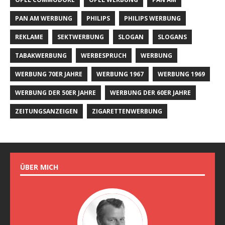
PAN AM WERBUNG
PHILIPS
PHILIPS WERBUNG
REKLAME
SEKTWERBUNG
SLOGAN
SLOGANS
TABAKWERBUNG
WERBESPRUCH
WERBUNG
WERBUNG 70ER JAHRE
WERBUNG 1967
WERBUNG 1969
WERBUNG DER 50ER JAHRE
WERBUNG DER 60ER JAHRE
ZEITUNGSANZEIGEN
ZIGARETTENWERBUNG
ÜBER MICH