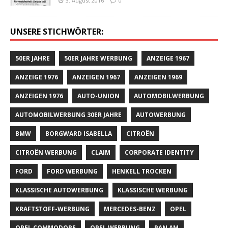
3. August 2016
0
UNSERE STICHWÖRTER:
50ER JAHRE
50ER JAHRE WERBUNG
ANZEIGE 1967
ANZEIGE 1976
ANZEIGEN 1967
ANZEIGEN 1969
ANZEIGEN 1976
AUTO-UNION
AUTOMOBILWERBUNG
AUTOMOBILWERBUNG 30ER JAHRE
AUTOWERBUNG
BMW
BORGWARD ISABELLA
CITROËN
CITROËN WERBUNG
CLAIM
CORPORATE IDENTITY
FORD
FORD WERBUNG
HENKELL TROCKEN
KLASSISCHE AUTOWERBUNG
KLASSISCHE WERBUNG
KRAFTSTOFF-WERBUNG
MERCEDES-BENZ
OPEL
OPEL COMMODORE
OPEL WERBUNG
PAN AM