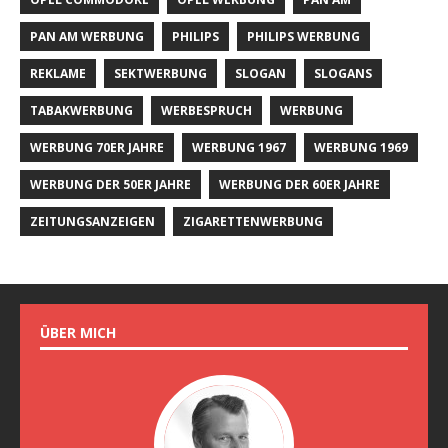
PAN AM WERBUNG
PHILIPS
PHILIPS WERBUNG
REKLAME
SEKTWERBUNG
SLOGAN
SLOGANS
TABAKWERBUNG
WERBESPRUCH
WERBUNG
WERBUNG 70ER JAHRE
WERBUNG 1967
WERBUNG 1969
WERBUNG DER 50ER JAHRE
WERBUNG DER 60ER JAHRE
ZEITUNGSANZEIGEN
ZIGARETTENWERBUNG
ÜBER MICH